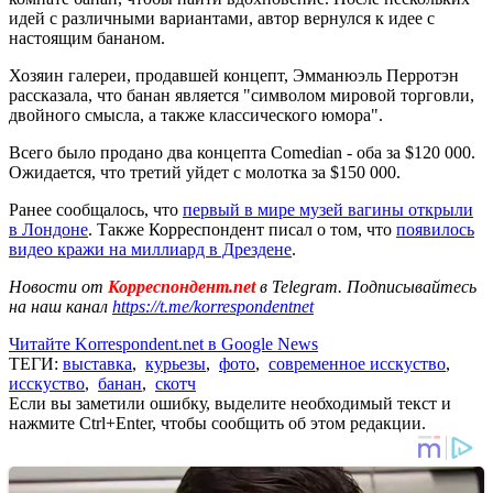
идей с различными вариантами, автор вернулся к идее с
настоящим бананом.
Хозяин галереи, продавшей концепт, Эмманюэль Перротэн
рассказала, что банан является "символом мировой торговли,
двойного смысла, а также классического юмора".
Всего было продано два концепта Comedian - оба за $120 000.
Ожидается, что третий уйдет с молотка за $150 000.
Ранее сообщалось, что
первый в мире музей вагины открыли
в Лондоне
. Также Корреспондент писал о том, что
появилось
видео кражи на миллиард в Дрездене
.
Новости от
Корреспондент.net
в Telegram. Подписывайтесь
на наш канал
https://t.me/korrespondentnet
Читайте Korrespondent.net в Google News
ТЕГИ:
выставка
,
курьезы
,
фото
,
современное исскуство
,
исскуство
,
банан
,
скотч
Если вы заметили ошибку, выделите необходимый текст и
нажмите Ctrl+Enter, чтобы сообщить об этом редакции.