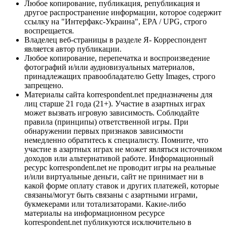
Любое копирование, публикация, републикация и
другое распространение информации, которое содержит
ссылку на "Интерфакс-Украина", EPA / UPG, строго
воспрещается.
Владелец веб-страницы в разделе Я- Корреспондент
является автор публикации.
Любое копирование, перепечатка и воспроизведение
фотографий и/или аудиовизуальных материалов,
принадлежащих правообладателю Getty Images, строго
запрещено.
Материалы сайта korrespondent.net предназначены для
лиц старше 21 года (21+). Участие в азартных играх
может вызвать игровую зависимость. Соблюдайте
правила (принципы) ответственной игры. При
обнаружении первых признаков зависимости
немедленно обратитесь к специалисту. Помните, что
участие в азартных играх не может являться источником
доходов или альтернативой работе. Информационный
ресурс korrespondent.net не проводит игры на реальные
и/или виртуальные деньги, сайт не принимает ни в
какой форме оплату ставок и других платежей, которые
связаны/могут быть связаны с азартными играми,
букмекерами или тотализаторами. Какие-либо
материалы на информационном ресурсе
korrespondent.net публикуются исключительно в