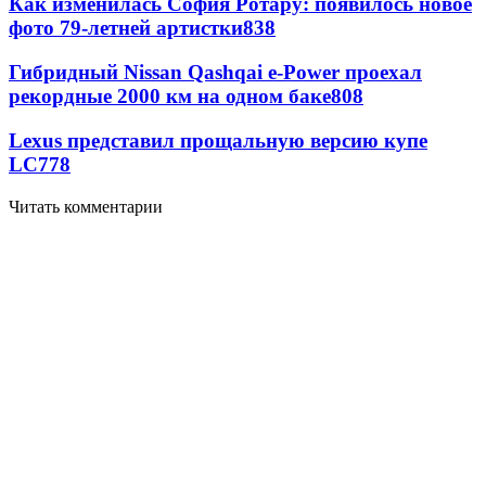
Как изменилась София Ротару: появилось новое
фото 79-летней артистки
838
Гибридный Nissan Qashqai e-Power проехал
рекордные 2000 км на одном баке
808
Lexus представил прощальную версию купе
LC
778
Читать комментарии