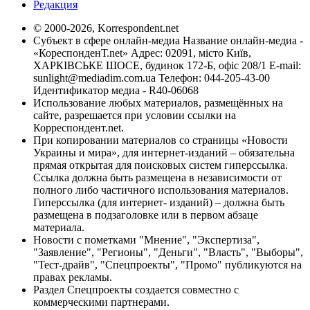
Редакция
© 2000-2026, Korrespondent.net
Субъект в сфере онлайн-медиа Название онлайн-медиа -
«КореспонденТ.net» Адрес: 02091, місто Київ,
ХАРКІВСЬКЕ ШОСЕ, будинок 172-Б, офіс 208/1 E-mail:
sunlight@mediadim.com.ua
Телефон: 044-205-43-00
Идентификатор медиа - R40-06068
Использование любых материалов, размещённых на
сайте, разрешается при условии ссылки на
Корреспондент.net.
При копировании материалов со страницы «Новости
Украины и мира», для интернет-изданий – обязательна
прямая открытая для поисковых систем гиперссылка.
Ссылка должна быть размещена в независимости от
полного либо частичного использования материалов.
Гиперссылка (для интернет- изданий) – должна быть
размещена в подзаголовке или в первом абзаце
материала.
Новости с пометками "Мнение", "Экспертиза",
"Заявление", "Регионы", "Деньги", "Власть", "Выборы",
"Тест-драйв", "Спецпроекты", "Промо" публикуются на
правах рекламы.
Раздел Спецпроекты создается совместно с
коммерческими партнерами.