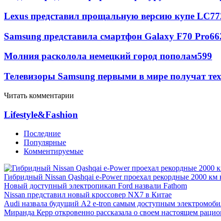
Lexus представил прощальную версию купе LC
77
Samsung представила смартфон Galaxy F70 Pro
66
Молния расколола немецкий город пополам
599
Телевизоры Samsung первыми в мире получат т
Читать комментарии
Lifestyle&Fashion
Последние
Популярные
Комментируемые
Гибридный Nissan Qashqai e-Power проехал рекордные 2000 км 
Новый доступный электропикап Ford назвали Fathom
Nissan представил новый кроссовер NX7 в Китае
Audi назвала будущий A2 e-tron самым доступным электромоби
Миранда Керр откровенно рассказала о своем настоящем рацио