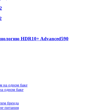
2
2
ехнологию HDR10+ Advanced
590
на одном баке
лем бренда
не питания