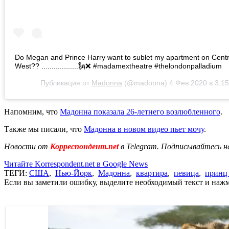
Do Megan and Prince Harry want to sublet my apartment on Centr
West?? ..................🗽❌ #madamextheatre #thelondonpalladium
Публикация от
Madonna
(@madonna)
4 Фев 2020 в 3:1
Напомним, что
Мадонна показала 26-летнего возлюбленного
.
Также мы писали, что
Мадонна в новом видео пьет мочу
.
Новости от
Корреспондент.net
в Telegram. Подписывайтесь н
Читайте Korrespondent.net в Google News
ТЕГИ:
США
,
Нью-Йорк
,
Мадонна
,
квартира
,
певица
,
принц
Если вы заметили ошибку, выделите необходимый текст и нажми