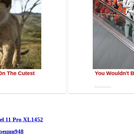
l 11 Pro XL
1452
реции
948