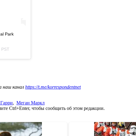
al Park
5 PST
а наш канал
https://t.me/korrespondentnet
 Гарри
,
Меган Маркл
те Ctrl+Enter, чтобы сообщить об этом редакции.