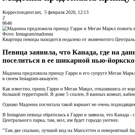
Корреспондент.net, 5 февраля 2020, 12:13
2
8646
Фото: Instagram/madonna
Квартира певицы находится недалеко от знаменитого Централь
Певица заявила, что Канада, где на да
поселиться в ее шикарной нью-йоркско
Мадонна предложила принцу Гарри и его супруге Меган Маркл 
в своем Instagram-аккаунте.
Как известно, принц Гарри и Меган Макрл, отказавшись от ко
большой территорией. В доме 5 спален, 8 ванных комнат, каби
Однако Мадонна посчитала такой вариант не очень подходящим
В Instagram певица обратилась к Гарри и заявила, что Канада 
Центрального парка, там, мол, им будет гораздо уютнее.
"Там две спальни, лучший вид на Манхэттен и невероятный балк