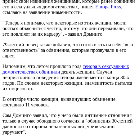
принес свои извинения женщинами, которые ранее обвинили
его в сексуальных домогательствах, пишет
Europa Press
,
ссылаясь на заявление знаменитости.
"Теперь я понимаю, что некоторые из этих женщин могли
бояться объясниться честно, потому что они переживали, что
это повлияет на их карьеру", - заявил Доминго.
79-летний певец также добавил, что готов взять на себя "всю
ответственность" за обвинения, которые прозвучали в его
адрес.
Напомним, что летом прошлого года
тенора в сексуальных
домогательствах обвинили
девять женщин. Случаи
непристойного поведения тенора имели место с конца 80-х
годов. По словам некоторых женщин, знаменитость пытался
их поцеловать.
В сентябре число женщин, выдвинувших обвинение,
составило 11 человек.
Сам Доминго заявил, что у него были интимные отношения
только в случае обоюдного согласия, а "обвинения 30-летней
давности со стороны неназванных лиц чрезвычайно
удручают".