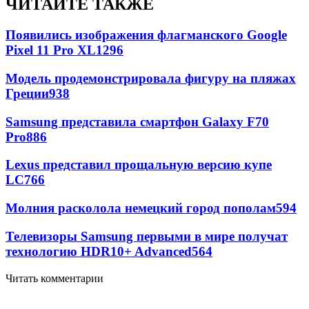
ЧИТАЙТЕ ТАКЖЕ
Появились изображения флагманского Google
Pixel 11 Pro XL
1296
Модель продемонстрировала фигуру на пляжах
Греции
938
Samsung представила смартфон Galaxy F70
Pro
886
Lexus представил прощальную версию купе
LC
766
Молния расколола немецкий город пополам
594
Телевизоры Samsung первыми в мире получат
технологию HDR10+ Advanced
564
Читать комментарии