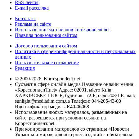
RSS-ленты
E-mail рассылка
Контакты
Реклама на сайте
Использование материалов korrespondent.net
Правила пользования сайтом
Договор пользования сайтом
Политика в сфере конфиденциальности и персональных
данных
Пользовательское соглашение
Редакция
© 2000-2026, Korrespondent.net
Субъект в сфере онлайн-медиа Название онлайн-медиа -
«КореспонденТ.net» Адрес: 02091, місто Київ,
ХАРКІВСЬКЕ ШОСЕ, будинок 172-Б, офіс 208/1 E-mail:
sunlight@mediadim.com.ua
Телефон: 044-205-43-00
Идентификатор медиа - R40-06068
Использование любых материалов, размещённых на
сайте, разрешается при условии ссылки на
Корреспондент.net.
При копировании материалов со страницы «Новости
Украины и мира», для интернет-изданий – обязательна