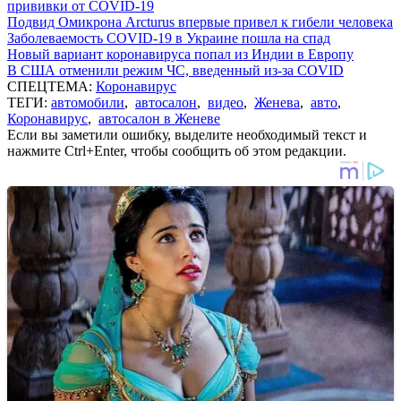
прививки от COVID-19
Подвид Омикрона Arcturus впервые привел к гибели человека
Заболеваемость COVID-19 в Украине пошла на спад
Новый вариант коронавируса попал из Индии в Европу
В США отменили режим ЧС, введенный из-за COVID
СПЕЦТЕМА:
Коронавирус
ТЕГИ:
автомобили
,
автосалон
,
видео
,
Женева
,
авто
,
Коронавирус
,
автосалон в Женеве
Если вы заметили ошибку, выделите необходимый текст и
нажмите Ctrl+Enter, чтобы сообщить об этом редакции.