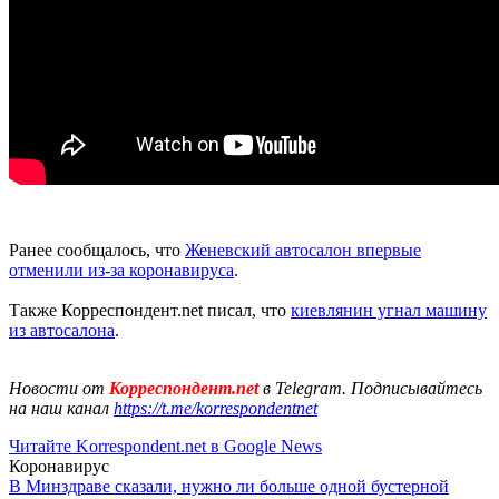
Ранее сообщалось, что
Женевский автосалон впервые
отменили из-за коронавируса
.
Также Корреспондент.net писал, что
киевлянин угнал машину
из автосалона
.
Новости от
Корреспондент.net
в Telegram. Подписывайтесь
на наш канал
https://t.me/korrespondentnet
Читайте Korrespondent.net в Google News
Коронавирус
В Минздраве сказали, нужно ли больше одной бустерной