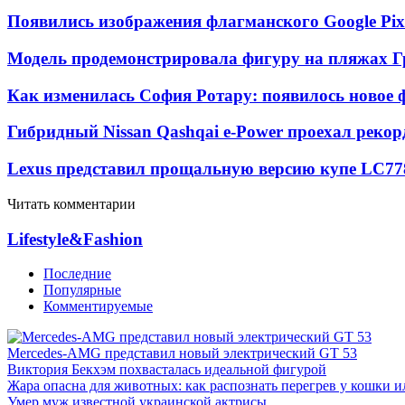
Появились изображения флагманского Google Pixe
Модель продемонстрировала фигуру на пляжах Г
Как изменилась София Ротару: появилось новое ф
Гибридный Nissan Qashqai e-Power проехал рекор
Lexus представил прощальную версию купе LC
77
Читать комментарии
Lifestyle&Fashion
Последние
Популярные
Комментируемые
Mercedes-AMG представил новый электрический GT 53
Виктория Бекхэм похвасталась идеальной фигурой
Жара опасна для животных: как распознать перегрев у кошки и
Умер муж известной украинской актрисы