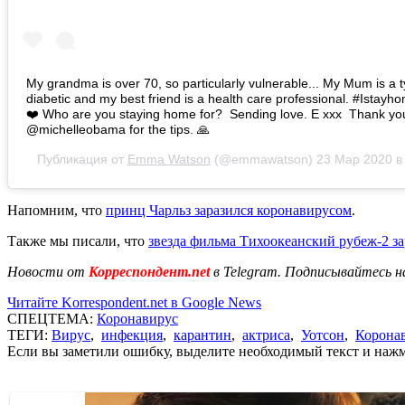
My grandma is over 70, so particularly vulnerable... My Mum is a 
diabetic and my best friend is a health care professional. #Istayh
❤️ Who are you staying home for? ⁣ Sending love. E xxx ⁣ Thank yo
@michelleobama for the tips. 🙏
Публикация от
Emma Watson
(@emmawatson)
23 Мар 2020 в
Напомним, что
принц Чарльз заразился коронавирусом
.
Также мы писали, что
звезда фильма Тихоокеанский рубеж-2 з
Новости от
Корреспондент.net
в Telegram. Подписывайтесь н
Читайте Korrespondent.net в Google News
СПЕЦТЕМА:
Коронавирус
ТЕГИ:
Вирус
,
инфекция
,
карантин
,
актриса
,
Уотсон
,
Корона
Если вы заметили ошибку, выделите необходимый текст и нажми