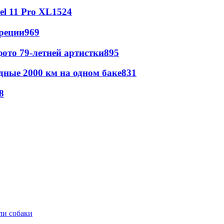
l 11 Pro XL
1524
реции
969
ото 79-летней артистки
895
дные 2000 км на одном баке
831
8
ли собаки