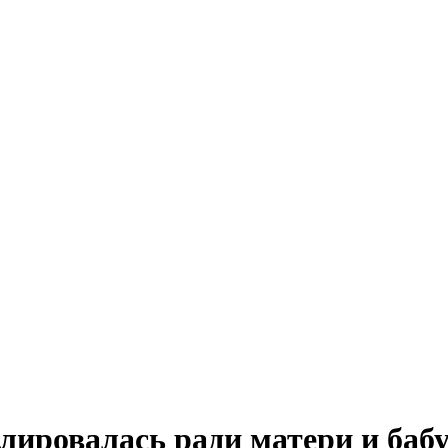
олировалась ради матери и ба