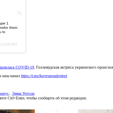
type 1
omefor them.
u to
 12:04 PDT
аразилась СOVID-19
. Голливудская актриса украинского происхо
а наш канал
https://t.me/korrespondentnet
вирус
,
Эмма Уотсон
те Ctrl+Enter, чтобы сообщить об этом редакции.