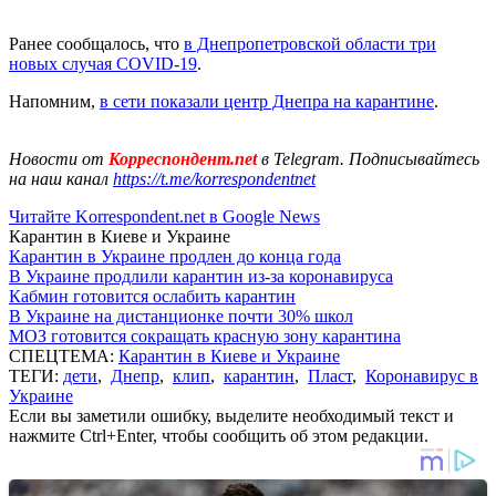
Ранее сообщалось, что
в Днепропетровской области три
новых случая COVID-19
.
Напомним,
в сети показали центр Днепра на карантине
.
Новости от
Корреспондент.net
в Telegram. Подписывайтесь
на наш канал
https://t.me/korrespondentnet
Читайте Korrespondent.net в Google News
Карантин в Киеве и Украине
Карантин в Украине продлен до конца года
В Украине продлили карантин из-за коронавируса
Кабмин готовится ослабить карантин
В Украине на дистанционке почти 30% школ
МОЗ готовится сокращать красную зону карантина
СПЕЦТЕМА:
Карантин в Киеве и Украине
ТЕГИ:
дети
,
Днепр
,
клип
,
карантин
,
Пласт
,
Коронавирус в
Украине
Если вы заметили ошибку, выделите необходимый текст и
нажмите Ctrl+Enter, чтобы сообщить об этом редакции.