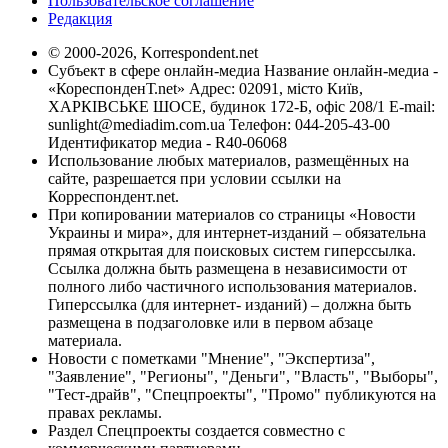
Пользовательское соглашение
Редакция
© 2000-2026, Korrespondent.net
Субъект в сфере онлайн-медиа Название онлайн-медиа -
«КореспонденТ.net» Адрес: 02091, місто Київ,
ХАРКІВСЬКЕ ШОСЕ, будинок 172-Б, офіс 208/1 E-mail:
sunlight@mediadim.com.ua
Телефон: 044-205-43-00
Идентификатор медиа - R40-06068
Использование любых материалов, размещённых на
сайте, разрешается при условии ссылки на
Корреспондент.net.
При копировании материалов со страницы «Новости
Украины и мира», для интернет-изданий – обязательна
прямая открытая для поисковых систем гиперссылка.
Ссылка должна быть размещена в независимости от
полного либо частичного использования материалов.
Гиперссылка (для интернет- изданий) – должна быть
размещена в подзаголовке или в первом абзаце
материала.
Новости с пометками "Мнение", "Экспертиза",
"Заявление", "Регионы", "Деньги", "Власть", "Выборы",
"Тест-драйв", "Спецпроекты", "Промо" публикуются на
правах рекламы.
Раздел Спецпроекты создается совместно с