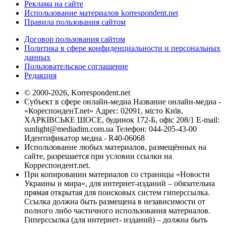
Реклама на сайте
Использование материалов korrespondent.net
Правила пользования сайтом
Договор пользования сайтом
Политика в сфере конфиденциальности и персональных
данных
Пользовательское соглашение
Редакция
© 2000-2026, Korrespondent.net
Субъект в сфере онлайн-медиа Название онлайн-медиа -
«КореспонденТ.net» Адрес: 02091, місто Київ,
ХАРКІВСЬКЕ ШОСЕ, будинок 172-Б, офіс 208/1 E-mail:
sunlight@mediadim.com.ua
Телефон: 044-205-43-00
Идентификатор медиа - R40-06068
Использование любых материалов, размещённых на
сайте, разрешается при условии ссылки на
Корреспондент.net.
При копировании материалов со страницы «Новости
Украины и мира», для интернет-изданий – обязательна
прямая открытая для поисковых систем гиперссылка.
Ссылка должна быть размещена в независимости от
полного либо частичного использования материалов.
Гиперссылка (для интернет- изданий) – должна быть