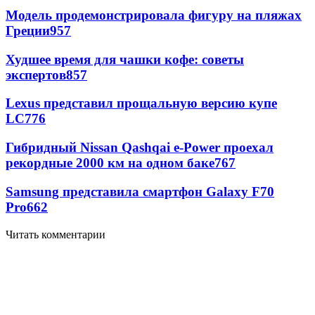
Модель продемонстрировала фигуру на пляжах
Греции
957
Худшее время для чашки кофе: советы
экспертов
857
Lexus представил прощальную версию купе
LC
776
Гибридный Nissan Qashqai e-Power проехал
рекордные 2000 км на одном баке
767
Samsung представила смартфон Galaxy F70
Pro
662
Читать комментарии