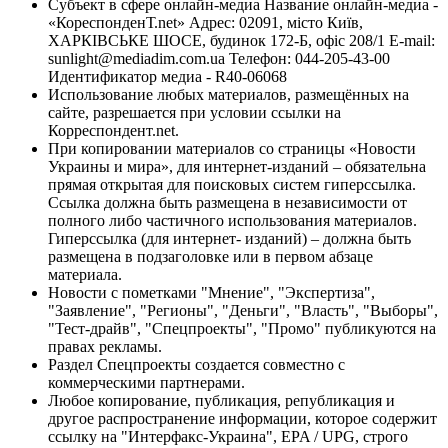
Субъект в сфере онлайн-медиа Название онлайн-медиа -
«КореспонденТ.net» Адрес: 02091, місто Київ,
ХАРКІВСЬКЕ ШОСЕ, будинок 172-Б, офіс 208/1 E-mail:
sunlight@mediadim.com.ua
Телефон: 044-205-43-00
Идентификатор медиа - R40-06068
Использование любых материалов, размещённых на
сайте, разрешается при условии ссылки на
Корреспондент.net.
При копировании материалов со страницы «Новости
Украины и мира», для интернет-изданий – обязательна
прямая открытая для поисковых систем гиперссылка.
Ссылка должна быть размещена в независимости от
полного либо частичного использования материалов.
Гиперссылка (для интернет- изданий) – должна быть
размещена в подзаголовке или в первом абзаце
материала.
Новости с пометками "Мнение", "Экспертиза",
"Заявление", "Регионы", "Деньги", "Власть", "Выборы",
"Тест-драйв", "Спецпроекты", "Промо" публикуются на
правах рекламы.
Раздел Спецпроекты создается совместно с
коммерческими партнерами.
Любое копирование, публикация, републикация и
другое распространение информации, которое содержит
ссылку на "Интерфакс-Украина", EPA / UPG, строго