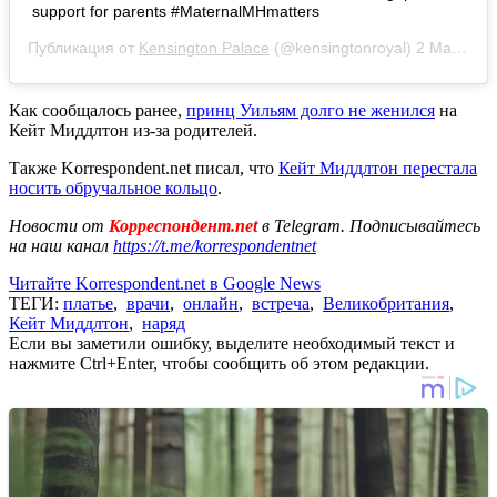
support for parents #MaternalMHmatters
Публикация от
Kensington Palace
(@kensingtonroyal)
2 Май 2020 в 2:30 PDT
Как сообщалось ранее,
принц Уильям долго не женился
на
Кейт Миддлтон из-за родителей.
Также Korrespondent.net писал, что
Кейт Миддлтон перестала
носить обручальное кольцо
.
Новости от
Корреспондент.net
в Telegram. Подписывайтесь
на наш канал
https://t.me/korrespondentnet
Читайте Korrespondent.net в Google News
ТЕГИ:
платье
,
врачи
,
онлайн
,
встреча
,
Великобритания
,
Кейт Миддлтон
,
наряд
Если вы заметили ошибку, выделите необходимый текст и
нажмите Ctrl+Enter, чтобы сообщить об этом редакции.