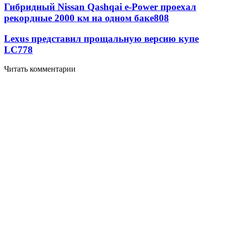
Гибридный Nissan Qashqai e-Power проехал
рекордные 2000 км на одном баке
808
Lexus представил прощальную версию купе
LC
778
Читать комментарии