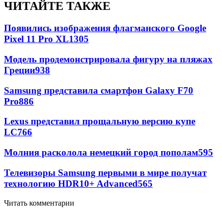
ЧИТАЙТЕ ТАКЖЕ
Появились изображения флагманского Google
Pixel 11 Pro XL
1305
Модель продемонстрировала фигуру на пляжах
Греции
938
Samsung представила смартфон Galaxy F70
Pro
886
Lexus представил прощальную версию купе
LC
766
Молния расколола немецкий город пополам
595
Телевизоры Samsung первыми в мире получат
технологию HDR10+ Advanced
565
Читать комментарии