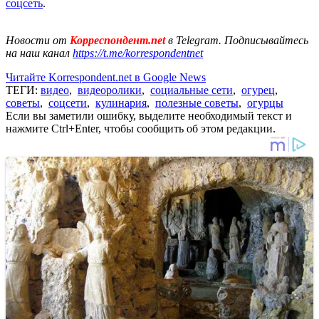
соцсеть
.
Новости от
Корреспондент.net
в Telegram. Подписывайтесь
на наш канал
https://t.me/korrespondentnet
Читайте Korrespondent.net в Google News
ТЕГИ:
видео
,
видеоролики
,
социальные сети
,
огурец
,
советы
,
соцсети
,
кулинария
,
полезные советы
,
огурцы
Если вы заметили ошибку, выделите необходимый текст и
нажмите Ctrl+Enter, чтобы сообщить об этом редакции.