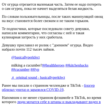
От огурца отрезается маленькая часть. Затем ее надо потереть
о сам огурец, пока не начнет выделяться белая жидкость.
По словам пользовательницы, после таких манипуляций овощ
на вкус становится более свежим и не таким горьким.
Те подписчики, которые последовали совету девушки,
написали комментарии, что согласны с ней и такая
кулинарная хитрость у них сработала.
Девушку прославил ее ролик с "доением" огурца. Видео
набрало почти 112 тысяч лайков.
@basicallyperkfect
milking a cucumber?
##healthheroes
##kitchenhacks
##cucumber
##fyp
♬ original sound - basicallyperkfect
Ранее мы писали о странном челлендже в TikTok -
блогер
облизал унитаз и заразился COVID-19
.
Напомним о не менее странном флэшмобе в TikTok, во время
которого
люди мочатся себе в штаны и выкладывают видео в