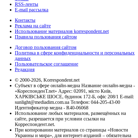
RSS-ленты
E-mail рассылка
Контакты
Реклама на сайте
Использование материалов korrespondent.net
Правила пользования сайтом
Договор пользования сайтом
Политика в сфере конфиденциальности и персональных
данных
Пользовательское соглашение
Редакция
© 2000-2026, Korrespondent.net
Субъект в сфере онлайн-медиа Название онлайн-медиа -
«КореспонденТ.net» Адрес: 02091, місто Київ,
ХАРКІВСЬКЕ ШОСЕ, будинок 172-Б, офіс 208/1 E-mail:
sunlight@mediadim.com.ua
Телефон: 044-205-43-00
Идентификатор медиа - R40-06068
Использование любых материалов, размещённых на
сайте, разрешается при условии ссылки на
Корреспондент.net.
При копировании материалов со страницы «Новости
Украины и мира», для интернет-изданий – обязательна