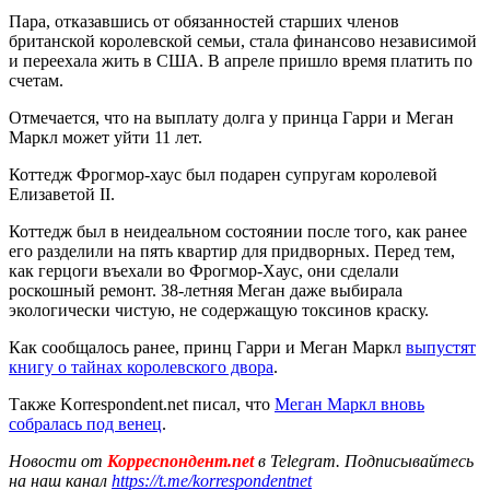
Пара, отказавшись от обязанностей старших членов
британской королевской семьи, стала финансово независимой
и переехала жить в США. В апреле пришло время платить по
счетам.
Отмечается, что на выплату долга у принца Гарри и Меган
Маркл может уйти 11 лет.
Коттедж Фрогмор-хаус был подарен супругам королевой
Елизаветой II.
Коттедж был в неидеальном состоянии после того, как ранее
его разделили на пять квартир для придворных. Перед тем,
как герцоги въехали во Фрогмор-Хаус, они сделали
роскошный ремонт. 38-летняя Меган даже выбирала
экологически чистую, не содержащую токсинов краску.
Как сообщалось ранее, принц Гарри и Меган Маркл
выпустят
книгу о тайнах королевского двора
.
Также Korrespondent.net писал, что
Меган Маркл вновь
собралась под венец
.
Новости от
Корреспондент.net
в Telegram. Подписывайтесь
на наш канал
https://t.me/korrespondentnet