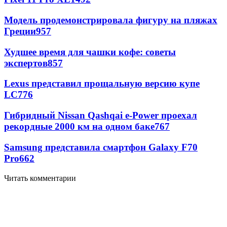
Модель продемонстрировала фигуру на пляжах
Греции
957
Худшее время для чашки кофе: советы
экспертов
857
Lexus представил прощальную версию купе
LC
776
Гибридный Nissan Qashqai e-Power проехал
рекордные 2000 км на одном баке
767
Samsung представила смартфон Galaxy F70
Pro
662
Читать комментарии