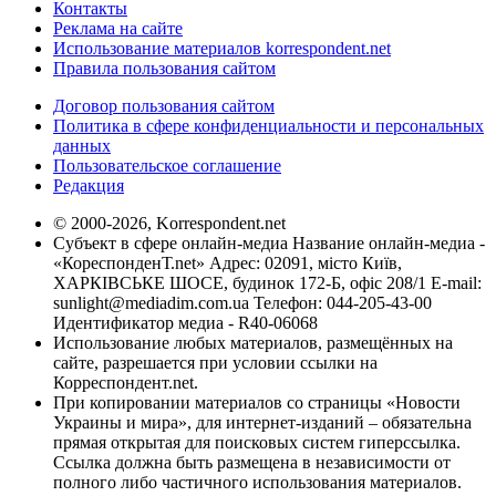
Контакты
Реклама на сайте
Использование материалов korrespondent.net
Правила пользования сайтом
Договор пользования сайтом
Политика в сфере конфиденциальности и персональных
данных
Пользовательское соглашение
Редакция
© 2000-2026, Korrespondent.net
Субъект в сфере онлайн-медиа Название онлайн-медиа -
«КореспонденТ.net» Адрес: 02091, місто Київ,
ХАРКІВСЬКЕ ШОСЕ, будинок 172-Б, офіс 208/1 E-mail:
sunlight@mediadim.com.ua
Телефон: 044-205-43-00
Идентификатор медиа - R40-06068
Использование любых материалов, размещённых на
сайте, разрешается при условии ссылки на
Корреспондент.net.
При копировании материалов со страницы «Новости
Украины и мира», для интернет-изданий – обязательна
прямая открытая для поисковых систем гиперссылка.
Ссылка должна быть размещена в независимости от
полного либо частичного использования материалов.