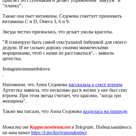
прыгает по ступенькам и делает упражнения "вакуум" и
"планку".
Также она пьет витамины. Седокова советует принимать
витамины С и D, Омега 3, 6 и 9.
Звезда честно призналась, что делает уколы красоты.
"Я планирую быть самой сексуальной бабушкой для своего
дедули. И не сильно дорожу своими мимическими
морщинками, чтоб с ними не расставаться", - заявила
артистка.
Instagram/annasedokova
Напомним, что Анна Седокова
рассказала о сексе втроем
.
Артистка заявила, что несколько раз в жизни у нее был секс
втроем. При этом звезда считает, что красиво, "когда три
женщины".
Также мы писали, что Анна Седокова
разделась на природе
.
Новости от
Корреспондент.net
в Telegram. Подписывайтесь
на наш канал
https://t.me/korrespondentnet