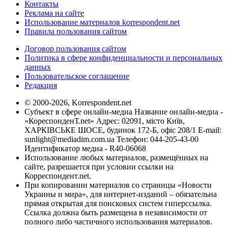
Контакты
Реклама на сайте
Использование материалов korrespondent.net
Правила пользования сайтом
Договор пользования сайтом
Политика в сфере конфиденциальности и персональных
данных
Пользовательское соглашение
Редакция
© 2000-2026, Korrespondent.net
Субъект в сфере онлайн-медиа Название онлайн-медиа -
«КореспонденТ.net» Адрес: 02091, місто Київ,
ХАРКІВСЬКЕ ШОСЕ, будинок 172-Б, офіс 208/1 E-mail:
sunlight@mediadim.com.ua
Телефон: 044-205-43-00
Идентификатор медиа - R40-06068
Использование любых материалов, размещённых на
сайте, разрешается при условии ссылки на
Корреспондент.net.
При копировании материалов со страницы «Новости
Украины и мира», для интернет-изданий – обязательна
прямая открытая для поисковых систем гиперссылка.
Ссылка должна быть размещена в независимости от
полного либо частичного использования материалов.