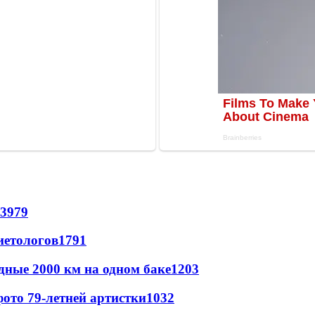
3979
иетологов
1791
дные 2000 км на одном баке
1203
ото 79-летней артистки
1032