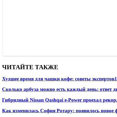
ЧИТАЙТЕ ТАКЖЕ
Худшее время для чашки кофе: советы экспертов
1
Сколько арбуза можно есть каждый день: ответ д
Гибридный Nissan Qashqai e-Power проехал рекор
Как изменилась София Ротару: появилось новое ф