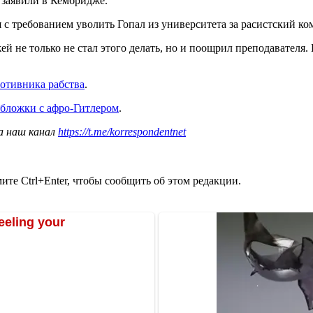
 заявили в Кембридже.
 с требованием уволить Гопал из университета за расистский ко
не только не стал этого делать, но и поощрил преподавателя. 
отивника рабства
.
обложки с афро-Гитлером
.
а наш канал
https://t.me/korrespondentnet
те Ctrl+Enter, чтобы сообщить об этом редакции.