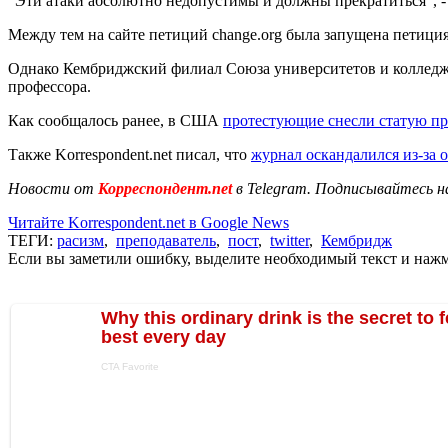
"Эти атаки абсолютно недопустимы и должны прекратиться", -
Между тем на сайте петиций change.org была запущена петиция
Однако Кембриджский филиал Союза университетов и колледжей 
профессора.
Как сообщалось ранее, в США
протестующие снесли статую пр
Также Korrespondent.net писал, что
журнал оскандалился из-за 
Новости от
Корреспондент.net
в Telegram. Подписывайтесь н
Читайте Korrespondent.net в Google News
ТЕГИ:
расизм
,
преподаватель
,
пост
,
twitter
,
Кембридж
Если вы заметили ошибку, выделите необходимый текст и нажми