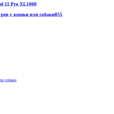
l 11 Pro XL
1000
грев у кошки или собаки
855
ли собаки