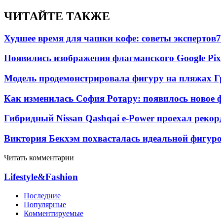
ЧИТАЙТЕ ТАКЖЕ
Худшее время для чашки кофе: советы экспертов
7
Появились изображения флагманского Google Pixe
Модель продемонстрировала фигуру на пляжах Г
Как изменилась София Ротару: появилось новое ф
Гибридный Nissan Qashqai e-Power проехал рекор
Виктория Бекхэм похвасталась идеальной фигур
Читать комментарии
Lifestyle&Fashion
Последние
Популярные
Комментируемые