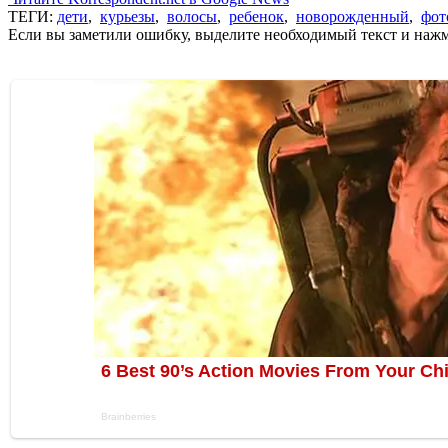
ТЕГИ:
дети
,
курьезы
,
волосы
,
ребенок
,
новорожденный
,
фот
Если вы заметили ошибку, выделите необходимый текст и нажми