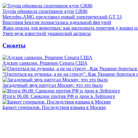
Toyota обновила спортивное купе GR86
Mercedes-AMG представил новый электрический GT 53
Виктория Бекхэм похвасталась идеальной фигурой
Жара опасна для животных: как распознать перегрев у кошки и
Умер муж известной украинской актрисы
Сюжеты
Адские санкции. Решение Сената США
"Охотиться на лучника, а не на стрелу". Как Украине бороться 
Загадочный звук напугал Москву: что это было
Итоги 06.08: Санкции против РФ и дрон в Лейпциге
Банкет генералов. Последствия взрыва в Москве