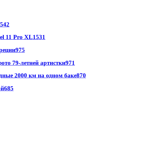
542
l 11 Pro XL
1531
реции
975
ото 79-летней артистки
971
дные 2000 км на одном баке
870
ой
685