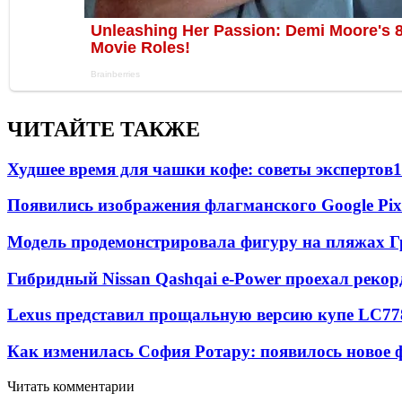
ЧИТАЙТЕ ТАКЖЕ
Худшее время для чашки кофе: советы экспертов
1
Появились изображения флагманского Google Pixe
Модель продемонстрировала фигуру на пляжах Г
Гибридный Nissan Qashqai e-Power проехал рекор
Lexus представил прощальную версию купе LC
77
Как изменилась София Ротару: появилось новое ф
Читать комментарии