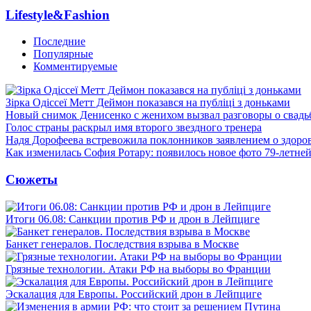
Lifestyle&Fashion
Последние
Популярные
Комментируемые
Зірка Одіссеї Метт Деймон показався на публіці з доньками
Новый снимок Денисенко с женихом вызвал разговоры о свадь
Голос страны раскрыл имя второго звездного тренера
Надя Дорофеева встревожила поклонников заявлением о здоро
Как изменилась София Ротару: появилось новое фото 79-летней
Сюжеты
Итоги 06.08: Санкции против РФ и дрон в Лейпциге
Банкет генералов. Последствия взрыва в Москве
Грязные технологии. Атаки РФ на выборы во Франции
Эскалация для Европы. Российский дрон в Лейпциге