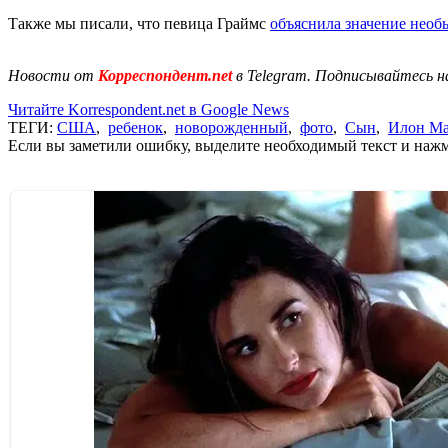
Также мы писали, что певица Граймс
объяснила значение необ
Новости от
Корреспондент.net
в Telegram. Подписывайтесь н
Читайте Korrespondent.net в Google News
ТЕГИ:
США
,
ребенок
,
новорожденный
,
фото
,
Сын
,
Илон Ма
Если вы заметили ошибку, выделите необходимый текст и нажми