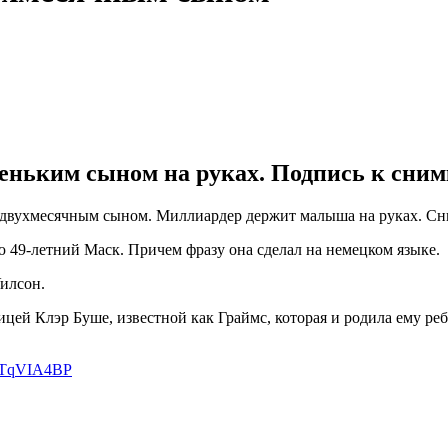
еньким сыном на руках. Подпись к сним
 двухмесячным сыном. Миллиардер держит малыша на руках. Сним
 49-летний Маск. Причем фразу она сделал на немецком языке.
Уилсон.
ицей Клэр Буше, известной как Граймс, которая и родила ему р
UETqVIA4BP