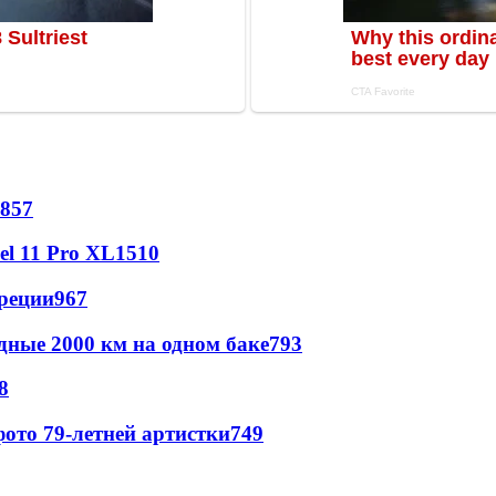
857
l 11 Pro XL
1510
реции
967
дные 2000 км на одном баке
793
8
ото 79-летней артистки
749