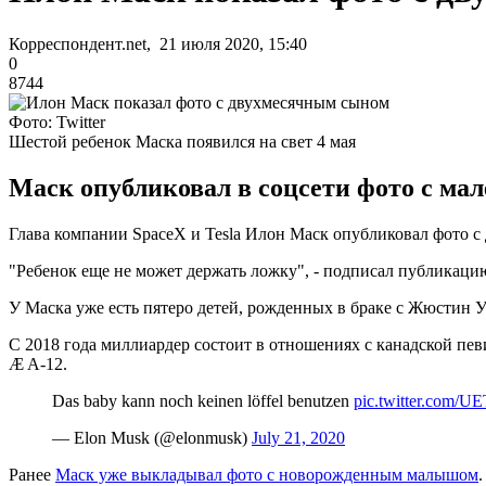
Корреспондент.net, 21 июля 2020, 15:40
0
8744
Фото: Twitter
Шестой ребенок Маска появился на свет 4 мая
Маск опубликовал в соцсети фото с мал
Глава компании SpaceX и Tesla Илон Маск опубликовал фото с
"Ребенок еще не может держать ложку", - подписал публикацию
У Маска уже есть пятеро детей, рожденных в браке с Жюстин 
С 2018 года миллиардер состоит в отношениях с канадской пев
Æ A-12.
Das baby kann noch keinen löffel benutzen
pic.twitter.com/
— Elon Musk (@elonmusk)
July 21, 2020
Ранее
Маск уже выкладывал фото с новорожденным малышом
.