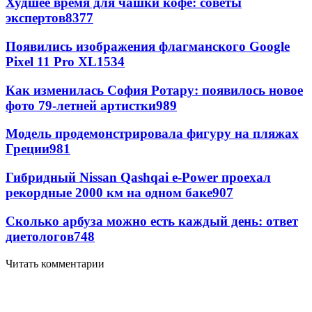
Худшее время для чашки кофе: советы
экспертов
8377
Появились изображения флагманского Google
Pixel 11 Pro XL
1534
Как изменилась София Ротару: появилось новое
фото 79-летней артистки
989
Модель продемонстрировала фигуру на пляжах
Греции
981
Гибридный Nissan Qashqai e-Power проехал
рекордные 2000 км на одном баке
907
Сколько арбуза можно есть каждый день: ответ
диетологов
748
Читать комментарии