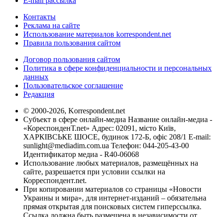
E-mail рассылка
Контакты
Реклама на сайте
Использование материалов korrespondent.net
Правила пользования сайтом
Договор пользования сайтом
Политика в сфере конфиденциальности и персональных
данных
Пользовательское соглашение
Редакция
© 2000-2026, Korrespondent.net
Субъект в сфере онлайн-медиа Название онлайн-медиа -
«КореспонденТ.net» Адрес: 02091, місто Київ,
ХАРКІВСЬКЕ ШОСЕ, будинок 172-Б, офіс 208/1 E-mail:
sunlight@mediadim.com.ua
Телефон: 044-205-43-00
Идентификатор медиа - R40-06068
Использование любых материалов, размещённых на
сайте, разрешается при условии ссылки на
Корреспондент.net.
При копировании материалов со страницы «Новости
Украины и мира», для интернет-изданий – обязательна
прямая открытая для поисковых систем гиперссылка.
Ссылка должна быть размещена в независимости от