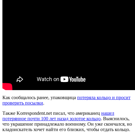
Как сообщалось ранее, упаковщица
потеряла кольцо и просит
проверить посылки
.
Также Korrespondent.net писал, что американец
нашел
потерянное почти 100 лет назад золотое кольцо
. Выяснилось,
что украшение принадлежало военному. Он уже скончался, но
кладоискатель хочет найти его близких, чтобы отдать кольцо.