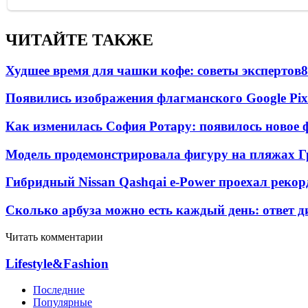
ЧИТАЙТЕ ТАКЖЕ
Худшее время для чашки кофе: советы экспертов
8
Появились изображения флагманского Google Pixe
Как изменилась София Ротару: появилось новое ф
Модель продемонстрировала фигуру на пляжах Г
Гибридный Nissan Qashqai e-Power проехал рекор
Сколько арбуза можно есть каждый день: ответ д
Читать комментарии
Lifestyle&Fashion
Последние
Популярные