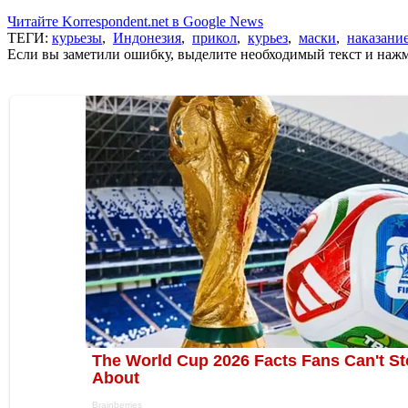
Читайте Korrespondent.net в Google News
ТЕГИ:
курьезы
,
Индонезия
,
прикол
,
курьез
,
маски
,
наказани
Если вы заметили ошибку, выделите необходимый текст и нажми