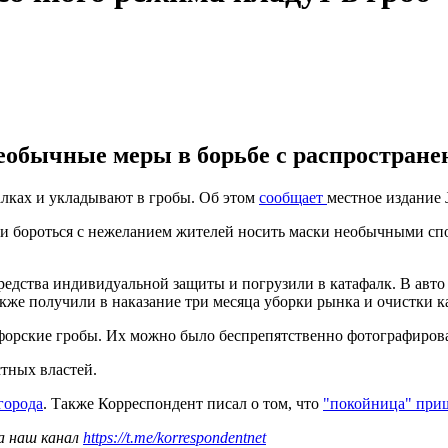
еобычные меры в борьбе с распростране
лках и укладывают в гробы. Об этом
сообщает
местное издание J
и бороться с нежеланием жителей носить маски необычными спо
редства индивидуальной защиты и погрузили в катафалк. В авто 
же получили в наказание три месяца уборки рынка и очистки 
орские гробы. Их можно было беспрепятственно фотографироват
тных властей.
города
. Также Корреспондент писал о том, что
"покойница" приш
а наш канал
https://t.me/korrespondentnet