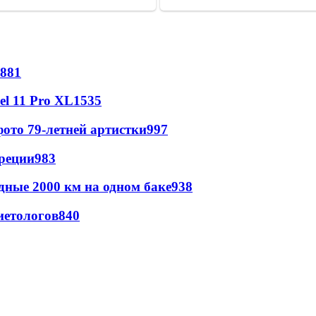
881
l 11 Pro XL
1535
ото 79-летней артистки
997
реции
983
дные 2000 км на одном баке
938
иетологов
840