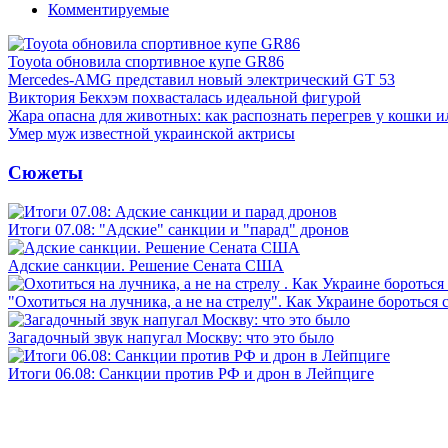
Комментируемые
Toyota обновила спортивное купе GR86
Mercedes-AMG представил новый электрический GT 53
Виктория Бекхэм похвасталась идеальной фигурой
Жара опасна для животных: как распознать перегрев у кошки и
Умер муж известной украинской актрисы
Сюжеты
Итоги 07.08: "Адские" санкции и "парад" дронов
Адские санкции. Решение Сената США
"Охотиться на лучника, а не на стрелу". Как Украине бороться 
Загадочный звук напугал Москву: что это было
Итоги 06.08: Санкции против РФ и дрон в Лейпциге