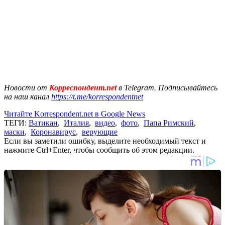
Новости от
Корреспондент.net
в Telegram. Подписывайтесь
на наш канал
https://t.me/korrespondentnet
Читайте Korrespondent.net в Google News
ТЕГИ:
Ватикан
,
Италия
,
видео
,
фото
,
Папа Римский
,
маски
,
Коронавирус
,
верующие
Если вы заметили ошибку, выделите необходимый текст и
нажмите Ctrl+Enter, чтобы сообщить об этом редакции.