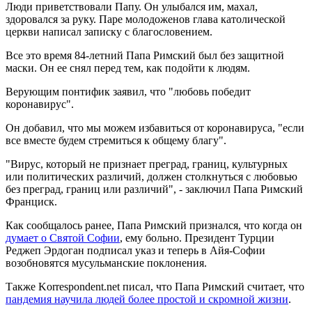
Люди приветствовали Папу. Он улыбался им, махал,
здоровался за руку. Паре молодоженов глава католической
церкви написал записку с благословением.
Все это время 84-летний Папа Римский был без защитной
маски. Он ее снял перед тем, как подойти к людям.
Верующим понтифик заявил, что "любовь победит
коронавирус".
Он добавил, что мы можем избавиться от коронавируса, "если
все вместе будем стремиться к общему благу".
"Вирус, который не признает преград, границ, культурных
или политических различий, должен столкнуться с любовью
без преград, границ или различий", - заключил Папа Римский
Франциск.
Как сообщалось ранее, Папа Римский признался, что когда он
думает о Святой Софии
, ему больно. Президент Турции
Реджеп Эрдоган подписал указ и теперь в Айя-Софии
возобновятся мусульманские поклонения.
Также Korrespondent.net писал, что Папа Римский считает, что
пандемия научила людей более простой и скромной жизни
.