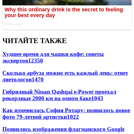
ЧИТАЙТЕ ТАКЖЕ
Худшее время для чашки кофе: советы
экспертов
12350
Сколько арбуза можно есть каждый день: ответ
диетологов
1470
Гибридный Nissan Qashqai e-Power проехал
рекордные 2000 км на одном баке
1043
Как изменилась София Ротару: появилось новое
фото 79-летней артистки
1022
Появились изображения флагманского Google