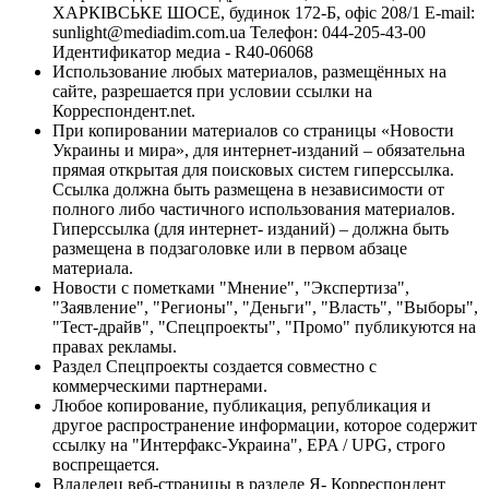
ХАРКІВСЬКЕ ШОСЕ, будинок 172-Б, офіс 208/1 E-mail:
sunlight@mediadim.com.ua
Телефон: 044-205-43-00
Идентификатор медиа - R40-06068
Использование любых материалов, размещённых на
сайте, разрешается при условии ссылки на
Корреспондент.net.
При копировании материалов со страницы «Новости
Украины и мира», для интернет-изданий – обязательна
прямая открытая для поисковых систем гиперссылка.
Ссылка должна быть размещена в независимости от
полного либо частичного использования материалов.
Гиперссылка (для интернет- изданий) – должна быть
размещена в подзаголовке или в первом абзаце
материала.
Новости с пометками "Мнение", "Экспертиза",
"Заявление", "Регионы", "Деньги", "Власть", "Выборы",
"Тест-драйв", "Спецпроекты", "Промо" публикуются на
правах рекламы.
Раздел Спецпроекты создается совместно с
коммерческими партнерами.
Любое копирование, публикация, републикация и
другое распространение информации, которое содержит
ссылку на "Интерфакс-Украина", EPA / UPG, строго
воспрещается.
Владелец веб-страницы в разделе Я- Корреспондент