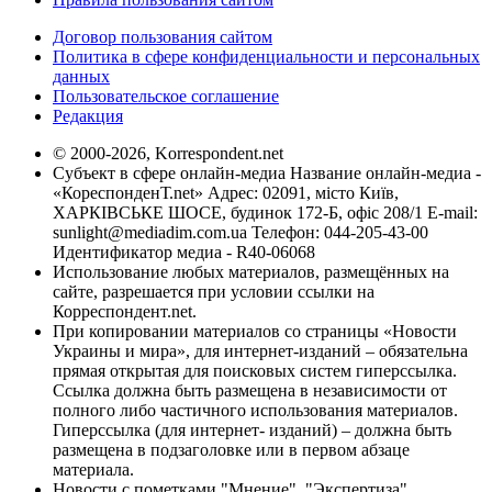
Договор пользования сайтом
Политика в сфере конфиденциальности и персональных
данных
Пользовательское соглашение
Редакция
© 2000-2026, Korrespondent.net
Субъект в сфере онлайн-медиа Название онлайн-медиа -
«КореспонденТ.net» Адрес: 02091, місто Київ,
ХАРКІВСЬКЕ ШОСЕ, будинок 172-Б, офіс 208/1 E-mail:
sunlight@mediadim.com.ua
Телефон: 044-205-43-00
Идентификатор медиа - R40-06068
Использование любых материалов, размещённых на
сайте, разрешается при условии ссылки на
Корреспондент.net.
При копировании материалов со страницы «Новости
Украины и мира», для интернет-изданий – обязательна
прямая открытая для поисковых систем гиперссылка.
Ссылка должна быть размещена в независимости от
полного либо частичного использования материалов.
Гиперссылка (для интернет- изданий) – должна быть
размещена в подзаголовке или в первом абзаце
материала.
Новости с пометками "Мнение", "Экспертиза",