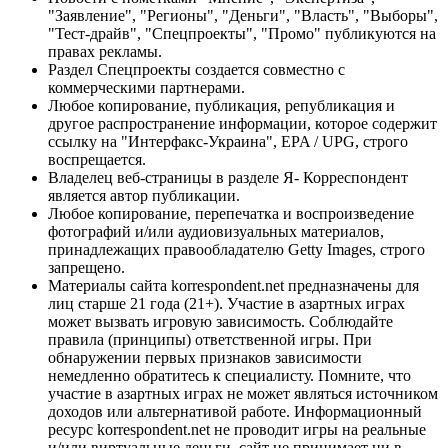
"Заявление", "Регионы", "Деньги", "Власть", "Выборы",
"Тест-драйв", "Спецпроекты", "Промо" публикуются на
правах рекламы.
Раздел Спецпроекты создается совместно с
коммерческими партнерами.
Любое копирование, публикация, републикация и
другое распространение информации, которое содержит
ссылку на "Интерфакс-Украина", EPA / UPG, строго
воспрещается.
Владелец веб-страницы в разделе Я- Корреспондент
является автор публикации.
Любое копирование, перепечатка и воспроизведение
фотографий и/или аудиовизуальных материалов,
принадлежащих правообладателю Getty Images, строго
запрещено.
Материалы сайта korrespondent.net предназначены для
лиц старше 21 года (21+). Участие в азартных играх
может вызвать игровую зависимость. Соблюдайте
правила (принципы) ответственной игры. При
обнаружении первых признаков зависимости
немедленно обратитесь к специалисту. Помните, что
участие в азартных играх не может являться источником
доходов или альтернативой работе. Информационный
ресурс korrespondent.net не проводит игры на реальные
и/или виртуальные деньги, сайт не принимает ни в