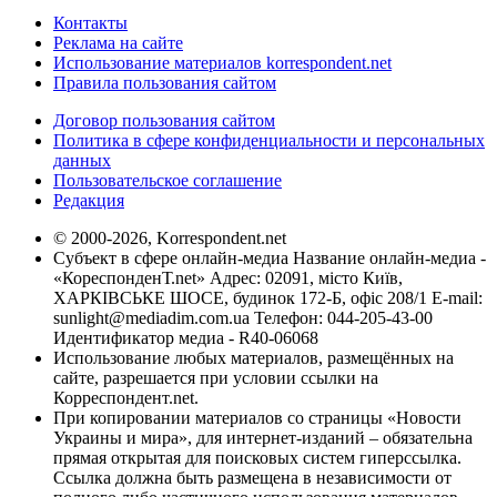
Контакты
Реклама на сайте
Использование материалов korrespondent.net
Правила пользования сайтом
Договор пользования сайтом
Политика в сфере конфиденциальности и персональных
данных
Пользовательское соглашение
Редакция
© 2000-2026, Korrespondent.net
Субъект в сфере онлайн-медиа Название онлайн-медиа -
«КореспонденТ.net» Адрес: 02091, місто Київ,
ХАРКІВСЬКЕ ШОСЕ, будинок 172-Б, офіс 208/1 E-mail:
sunlight@mediadim.com.ua
Телефон: 044-205-43-00
Идентификатор медиа - R40-06068
Использование любых материалов, размещённых на
сайте, разрешается при условии ссылки на
Корреспондент.net.
При копировании материалов со страницы «Новости
Украины и мира», для интернет-изданий – обязательна
прямая открытая для поисковых систем гиперссылка.
Ссылка должна быть размещена в независимости от