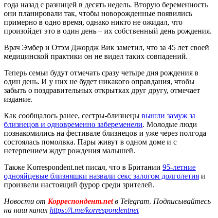
года назад с разницей в десять недель. Вторую беременность
они планировали так, чтобы новорожденные появились
примерно в одно время, однако никто не ожидал, что
произойдет это в один день – их собственный день рождения.
Врач Эмбер и Отэм Джордж Вик заметил, что за 45 лет своей
медицинской практики он не видел таких совпадений.
Теперь семьи будут отмечать сразу четыре дня рождения в
один день. И у них не будет никакого оправдания, чтобы
забыть о поздравительных открытках друг другу, отмечает
издание.
Как сообщалось ранее, сестры-близнецы
вышли замуж за
близнецов и одновременно забеременели
. Молодые люди
познакомились на фестивале близнецов и уже через полгода
состоялась помолвка. Пары живут в одном доме и с
нетерпением ждут рождения малышей.
Также Korrespondent.net писал, что в Британии
95-летние
однояйцевые близняшки назвали секс залогом долголетия
и
произвели настоящий фурор среди зрителей.
Новости от
Корреспондент.net
в Telegram. Подписывайтесь
на наш канал
https://t.me/korrespondentnet