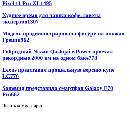
Pixel 11 Pro XL
1495
Худшее время для чашки кофе: советы
экспертов
1307
Модель продемонстрировала фигуру на пляжах
Греции
962
Гибридный Nissan Qashqai e-Power проехал
рекордные 2000 км на одном баке
778
Lexus представил прощальную версию купе
LC
776
Samsung представила смартфон Galaxy F70
Pro
662
Читать комментарии