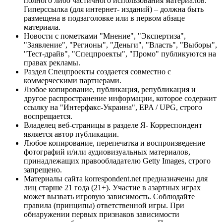
полного либо частичного использования материалов.
Гиперссылка (для интернет- изданий) – должна быть
размещена в подзаголовке или в первом абзаце
материала.
Новости с пометками "Мнение", "Экспертиза",
"Заявление", "Регионы", "Деньги", "Власть", "Выборы",
"Тест-драйв", "Спецпроекты", "Промо" публикуются на
правах рекламы.
Раздел Спецпроекты создается совместно с
коммерческими партнерами.
Любое копирование, публикация, републикация и
другое распространение информации, которое содержит
ссылку на "Интерфакс-Украина", EPA / UPG, строго
воспрещается.
Владелец веб-страницы в разделе Я- Корреспондент
является автор публикации.
Любое копирование, перепечатка и воспроизведение
фотографий и/или аудиовизуальных материалов,
принадлежащих правообладателю Getty Images, строго
запрещено.
Материалы сайта korrespondent.net предназначены для
лиц старше 21 года (21+). Участие в азартных играх
может вызвать игровую зависимость. Соблюдайте
правила (принципы) ответственной игры. При
обнаружении первых признаков зависимости