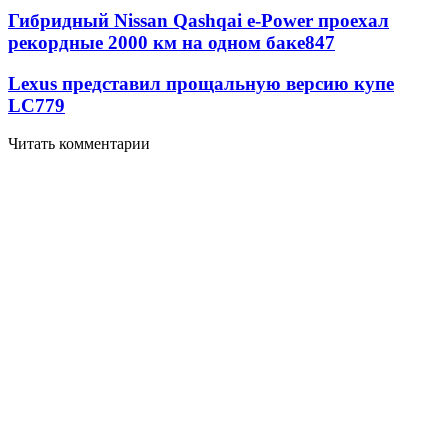
Гибридный Nissan Qashqai e-Power проехал
рекордные 2000 км на одном баке
847
Lexus представил прощальную версию купе
LC
779
Читать комментарии