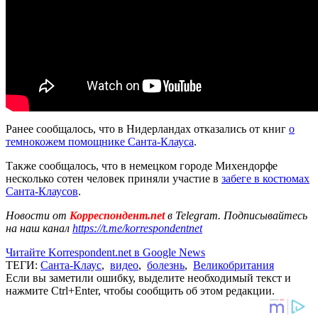
Ранее сообщалось, что в Нидерландах отказались от книг
о
темнокожем помощнике Санта-Клауса
.
Также сообщалось, что в немецком городе Михендорфе
несколько сотен человек приняли участие в
забеге в костюмах
Санта-Клаусов
.
Новости от
Корреспондент.net
в Telegram. Подписывайтесь
на наш канал
https://t.me/korrespondentnet
Читайте Korrespondent.net в Google News
ТЕГИ:
Санта-Клаус
,
видео
,
болезнь
,
Великобритания
Если вы заметили ошибку, выделите необходимый текст и
нажмите Ctrl+Enter, чтобы сообщить об этом редакции.