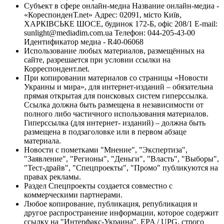
Субъект в сфере онлайн-медиа Название онлайн-медиа -
«КореспонденТ.net» Адрес: 02091, місто Київ,
ХАРКІВСЬКЕ ШОСЕ, будинок 172-Б, офіс 208/1 E-mail:
sunlight@mediadim.com.ua
Телефон: 044-205-43-00
Идентификатор медиа - R40-06068
Использование любых материалов, размещённых на
сайте, разрешается при условии ссылки на
Корреспондент.net.
При копировании материалов со страницы «Новости
Украины и мира», для интернет-изданий – обязательна
прямая открытая для поисковых систем гиперссылка.
Ссылка должна быть размещена в независимости от
полного либо частичного использования материалов.
Гиперссылка (для интернет- изданий) – должна быть
размещена в подзаголовке или в первом абзаце
материала.
Новости с пометками "Мнение", "Экспертиза",
"Заявление", "Регионы", "Деньги", "Власть", "Выборы",
"Тест-драйв", "Спецпроекты", "Промо" публикуются на
правах рекламы.
Раздел Спецпроекты создается совместно с
коммерческими партнерами.
Любое копирование, публикация, републикация и
другое распространение информации, которое содержит
ссылку на "Интерфакс-Украина", EPA / UPG, строго