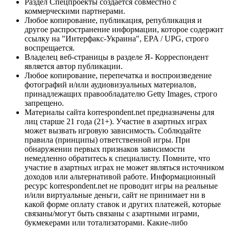
Раздел Спецпроекты создается совместно с
коммерческими партнерами.
Любое копирование, публикация, републикация и
другое распространение информации, которое содержит
ссылку на "Интерфакс-Украина", EPA / UPG, строго
воспрещается.
Владелец веб-страницы в разделе Я- Корреспондент
является автор публикации.
Любое копирование, перепечатка и воспроизведение
фотографий и/или аудиовизуальных материалов,
принадлежащих правообладателю Getty Images, строго
запрещено.
Материалы сайта korrespondent.net предназначены для
лиц старше 21 года (21+). Участие в азартных играх
может вызвать игровую зависимость. Соблюдайте
правила (принципы) ответственной игры. При
обнаружении первых признаков зависимости
немедленно обратитесь к специалисту. Помните, что
участие в азартных играх не может являться источником
доходов или альтернативой работе. Информационный
ресурс korrespondent.net не проводит игры на реальные
и/или виртуальные деньги, сайт не принимает ни в
какой форме оплату ставок и других платежей, которые
связаны/могут быть связаны с азартными играми,
букмекерами или тотализаторами. Какие-либо