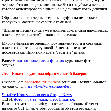
При этом внимание подписчиков привлек вовсе не декор, а
черное обтягивающее мини-платье Леси с глубоким декольте,
которое акцентировало внимание на длинных ногах девушки.
Образ дополнили черные сетчатые туфли на невысоких
каблуках и массивные серьги с камнями.
"Шальная Лесяантрица уже нарядила дом, и сама нарядилась..
платье тут не при чем", – написала ведущая.
Многие фанаты не оценили look знаменитости и сравнили
платье с кофточкой и туникой. А некоторые даже
посоветовали Никитюк надеть "забытые" штаны.
Ранее
Никитюк повеселила фанатов
курьезным фото с
отдыха.
Леся Никитюк удивила образом лысой балерины
Новости от
Корреспондент.net
в Telegram. Подписывайтесь
на наш канал
https://t.me/korrespondentnet
Читайте Korrespondent.net в Google News
ТЕГИ:
фото
,
платье
,
елка
,
Леся Никитюк
Если вы заметили ошибку, выделите необходимый текст и
нажмите Ctrl+Enter, чтобы сообщить об этом редакции.