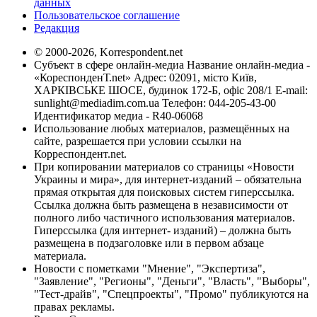
данных
Пользовательское соглашение
Редакция
© 2000-2026, Korrespondent.net
Субъект в сфере онлайн-медиа Название онлайн-медиа -
«КореспонденТ.net» Адрес: 02091, місто Київ,
ХАРКІВСЬКЕ ШОСЕ, будинок 172-Б, офіс 208/1 E-mail:
sunlight@mediadim.com.ua
Телефон: 044-205-43-00
Идентификатор медиа - R40-06068
Использование любых материалов, размещённых на
сайте, разрешается при условии ссылки на
Корреспондент.net.
При копировании материалов со страницы «Новости
Украины и мира», для интернет-изданий – обязательна
прямая открытая для поисковых систем гиперссылка.
Ссылка должна быть размещена в независимости от
полного либо частичного использования материалов.
Гиперссылка (для интернет- изданий) – должна быть
размещена в подзаголовке или в первом абзаце
материала.
Новости с пометками "Мнение", "Экспертиза",
"Заявление", "Регионы", "Деньги", "Власть", "Выборы",
"Тест-драйв", "Спецпроекты", "Промо" публикуются на
правах рекламы.