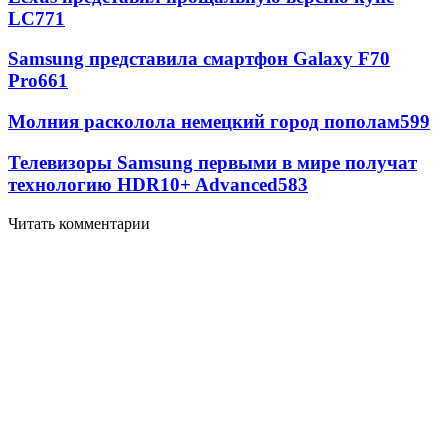
LC
771
Samsung представила смартфон Galaxy F70
Pro
661
Молния расколола немецкий город пополам
599
Телевизоры Samsung первыми в мире получат
технологию HDR10+ Advanced
583
Читать комментарии