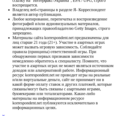
ссылку на "Интерфакс-Украина", EPA / UPG, строго
воспрещается.
Владелец веб-страницы в разделе Я- Корреспондент
является автор публикации.
Любое копирование, перепечатка и воспроизведение
фотографий и/или аудиовизуальных материалов,
принадлежащих правообладателю Getty Images, строго
запрещено.
Материалы сайта korrespondent.net предназначены для
лиц старше 21 года (21+). Участие в азартных играх
может вызвать игровую зависимость. Соблюдайте
правила (принципы) ответственной игры. При
обнаружении первых признаков зависимости
немедленно обратитесь к специалисту. Помните, что
участие в азартных играх не может являться источником
доходов или альтернативой работе. Информационный
ресурс korrespondent.net не проводит игры на реальные
и/или виртуальные деньги, сайт не принимает ни в
какой форме оплату ставок и других платежей, которые
связаны/могут быть связаны с азартными играми,
букмекерами или тотализаторами. Какие-либо
материалы на информационном ресурсе
korrespondent.net публикуются исключительно в
информационных целях.