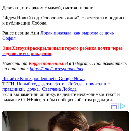
Девочки, стоя рядом с мамой, смотрят в окно.
"Ждем Новый год. Оооооочень ждем", − отметила в подписи
к публикации Лобода.
Ранее певица Ани
Лорак показала, как выросла ее дочь
София
.
Энн Хэтэуэй раскрыла имя второго ребенка почти через
год после его рождения
Новости от
Корреспондент.net
в Telegram. Подписывайтесь
на наш канал
https://t.me/korrespondentnet
Читайте Korrespondent.net в Google News
ТЕГИ:
Новый год
,
дети
,
фото
,
Лобода
,
новогодние
праздники
,
дочка
,
Светлана Лобода
Если вы заметили ошибку, выделите необходимый текст и
нажмите Ctrl+Enter, чтобы сообщить об этом редакции.