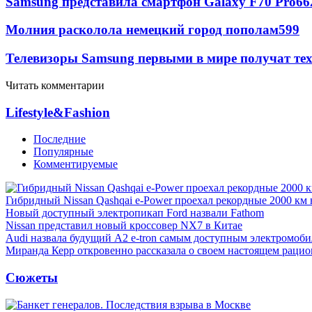
Samsung представила смартфон Galaxy F70 Pro
66
Молния расколола немецкий город пополам
599
Телевизоры Samsung первыми в мире получат т
Читать комментарии
Lifestyle&Fashion
Последние
Популярные
Комментируемые
Гибридный Nissan Qashqai e-Power проехал рекордные 2000 км 
Новый доступный электропикап Ford назвали Fathom
Nissan представил новый кроссовер NX7 в Китае
Audi назвала будущий A2 e-tron самым доступным электромоби
Миранда Керр откровенно рассказала о своем настоящем рацио
Сюжеты