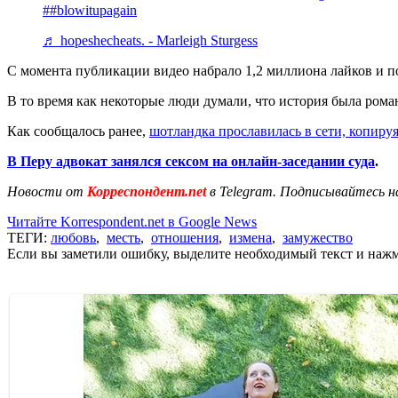
##blowitupagain
♬ hopeshecheats. - Marleigh Sturgess
С момента публикации видео набрало 1,2 миллиона лайков и по
В то время как некоторые люди думали, что история была роман
Как сообщалось ранее,
шотландка прославилась в сети, копир
В Перу адвокат занялся сексом на онлайн-заседании суда
.
Новости от
Корреспондент.net
в Telegram. Подписывайтесь н
Читайте Korrespondent.net в Google News
ТЕГИ:
любовь
,
месть
,
отношения
,
измена
,
замужество
Если вы заметили ошибку, выделите необходимый текст и нажми