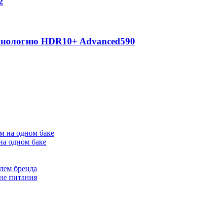
2
ехнологию HDR10+ Advanced
590
на одном баке
лем бренда
не питания