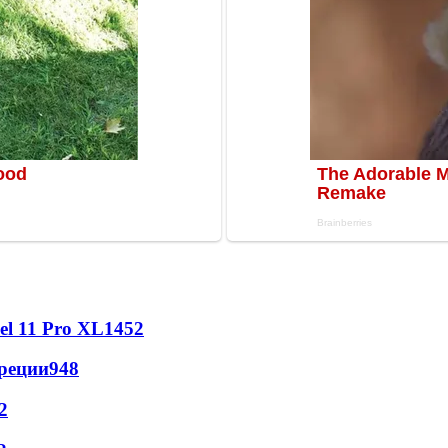
l 11 Pro XL
1452
реции
948
2