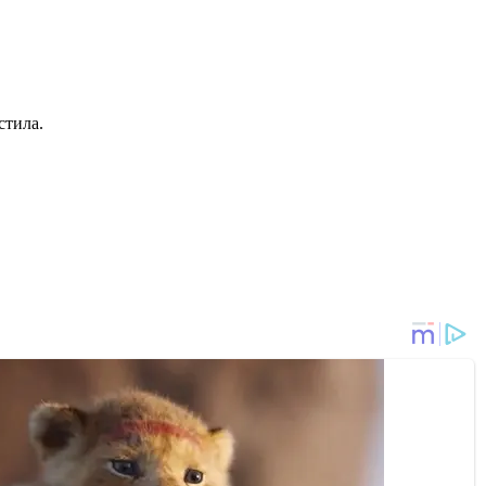
стила.