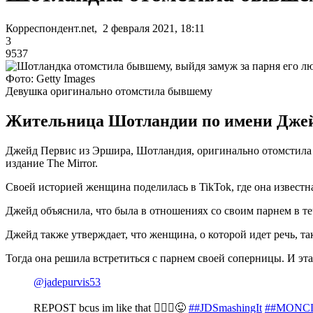
Корреспондент.net, 2 февраля 2021, 18:11
3
9537
Фото: Getty Images
Девушка оригинально отомстила бывшему
Жительница Шотландии по имени Джейд в
Джейд Первис из Эршира, Шотландия, оригинально отомстила 
издание The Mirror.
Своей историей женщина поделилась в TikTok, где она известна
Джейд объяснила, что была в отношениях со своим парнем в те
Джейд также утверждает, что женщина, о которой идет речь, та
Тогда она решила встретиться с парнем своей соперницы. И эта
@jadepurvis53
REPOST bcus im like that 🤷🏼‍♀️😜
##JDSmashingIt
##MONC