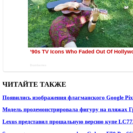
ЧИТАЙТЕ ТАКЖЕ
Появились изображения флагманского Google Pixe
Модель продемонстрировала фигуру на пляжах Г
Lexus представил прощальную версию купе LC
77