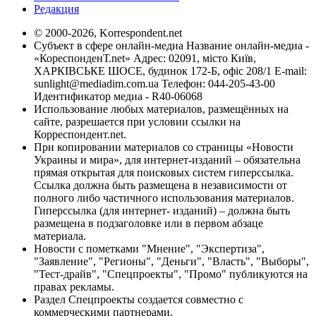
Редакция
© 2000-2026, Korrespondent.net
Субъект в сфере онлайн-медиа Название онлайн-медиа -
«КореспонденТ.net» Адрес: 02091, місто Київ,
ХАРКІВСЬКЕ ШОСЕ, будинок 172-Б, офіс 208/1 E-mail:
sunlight@mediadim.com.ua
Телефон: 044-205-43-00
Идентификатор медиа - R40-06068
Использование любых материалов, размещённых на
сайте, разрешается при условии ссылки на
Корреспондент.net.
При копировании материалов со страницы «Новости
Украины и мира», для интернет-изданий – обязательна
прямая открытая для поисковых систем гиперссылка.
Ссылка должна быть размещена в независимости от
полного либо частичного использования материалов.
Гиперссылка (для интернет- изданий) – должна быть
размещена в подзаголовке или в первом абзаце
материала.
Новости с пометками "Мнение", "Экспертиза",
"Заявление", "Регионы", "Деньги", "Власть", "Выборы",
"Тест-драйв", "Спецпроекты", "Промо" публикуются на
правах рекламы.
Раздел Спецпроекты создается совместно с
коммерческими партнерами.