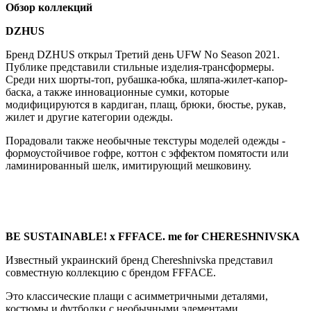
Обзор коллекций
DZHUS
Бренд DZHUS открыл Третий день UFW No Season 2021.
Публике представили стильные изделия-трансформеры.
Среди них шорты-топ, рубашка-юбка, шляпа-жилет-капор-
баска, а также инновационные сумки, которые
модифицируются в кардиган, плащ, брюки, бюстье, рукав,
жилет и другие категории одежды.
Порадовали также необычные текстуры моделей одежды -
формоустойчивое гофре, коттон с эффектом помятости или
ламинированный шелк, имитирующий мешковину.
BE SUSTAINABLE! x FFFACE. me for CHERESHNIVSKA
Известный украинский бренд Chereshnivska представил
совместную коллекцию с брендом FFFACE.
Это классические плащи с асимметричными деталями,
костюмы и футболки с необычными элементами