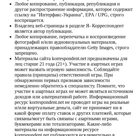
Любое копирование, публикация, републикация и
другое распространение информации, которое содержит
ссылку на "Интерфакс-Украина", EPA / UPG, строго
воспрещается.
Владелец веб-страницы в разделе Я- Корреспондент
является автор публикации.
Любое копирование, перепечатка и воспроизведение
фотографий и/или аудиовизуальных материалов,
принадлежащих правообладателю Getty Images, строго
запрещено.
Материалы сайта korrespondent.net предназначены для
лиц старше 21 года (21+). Участие в азартных играх
может вызвать игровую зависимость. Соблюдайте
правила (принципы) ответственной игры. При
обнаружении первых признаков зависимости
немедленно обратитесь к специалисту. Помните, что
участие в азартных играх не может являться источником
доходов или альтернативой работе. Информационный
ресурс korrespondent.net не проводит игры на реальные
и/или виртуальные деньги, сайт не принимает ни в
какой форме оплату ставок и других платежей, которые
связаны/могут быть связаны с азартными играми,
букмекерами или тотализаторами. Какие-либо
материалы на информационном ресурсе
korrespondent.net публикуются исключительно в