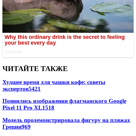
ЧИТАЙТЕ ТАКЖЕ
Худшее время для чашки кофе: советы
экспертов
5421
Появились изображения флагманского Google
Pixel 11 Pro XL
1518
Модель продемонстрировала фигуру на пляжах
Греции
969