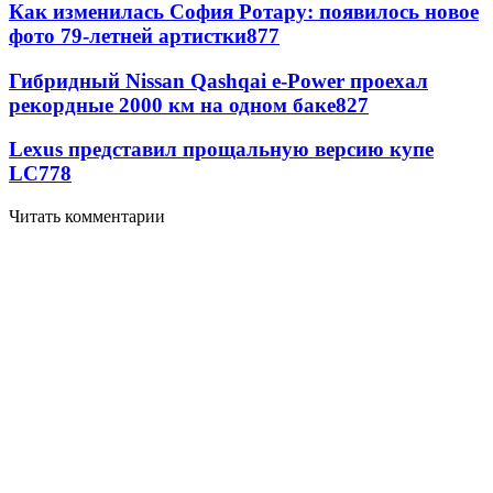
Как изменилась София Ротару: появилось новое
фото 79-летней артистки
877
Гибридный Nissan Qashqai e-Power проехал
рекордные 2000 км на одном баке
827
Lexus представил прощальную версию купе
LC
778
Читать комментарии