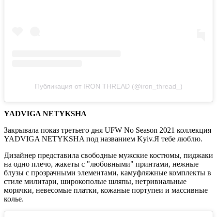
Публикация от IRON THREAD (@iron_thread_)
YADVIGA NETYKSHA
Закрывала показ третьего дня UFW No Season 2021 коллекция
YADVIGA NETYKSHA под названием Kyiv.Я тебе люблю.
Дизайнер представила свободные мужские костюмы, пиджаки
на одно плечо, жакеты с "любовными" принтами, нежные
блузы с прозрачными элементами, камуфляжные комплекты в
стиле милитари, широкополые шляпы, нетривиальные
морячки, невесомые платки, кожаные портупеи и массивные
колье.