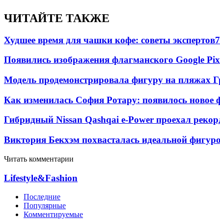
ЧИТАЙТЕ ТАКЖЕ
Худшее время для чашки кофе: советы экспертов
7
Появились изображения флагманского Google Pixe
Модель продемонстрировала фигуру на пляжах Г
Как изменилась София Ротару: появилось новое ф
Гибридный Nissan Qashqai e-Power проехал рекор
Виктория Бекхэм похвасталась идеальной фигур
Читать комментарии
Lifestyle&Fashion
Последние
Популярные
Комментируемые