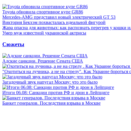
Toyota обновила спортивное купе GR86
Mercedes-AMG представил новый электрический GT 53
Виктория Бекхэм похвасталась идеальной фигурой
Жара опасна для животных: как распознать перегрев у кошки и
Умер муж известной украинской актрисы
Сюжеты
Адские санкции. Решение Сената США
"Охотиться на лучника, а не на стрелу". Как Украине бороться 
Загадочный звук напугал Москву: что это было
Итоги 06.08: Санкции против РФ и дрон в Лейпциге
Банкет генералов. Последствия взрыва в Москве