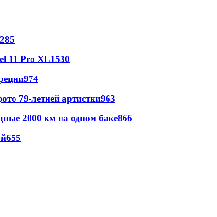
285
l 11 Pro XL
1530
реции
974
ото 79-летней артистки
963
дные 2000 км на одном баке
866
ой
655