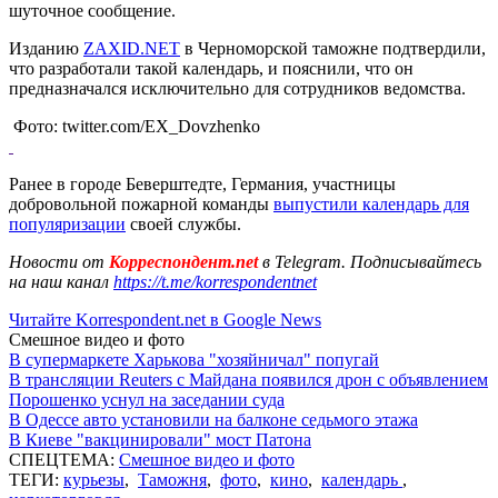
шуточное сообщение.
Изданию
ZAXID.NET
в Черноморской таможне подтвердили,
что разработали такой календарь, и пояснили, что он
предназначался исключительно для сотрудников ведомства.
Фото: twitter.com/EX_Dovzhenko
Ранее в городе Беверштедте, Германия, участницы
добровольной пожарной команды
выпустили календарь для
популяризации
своей службы.
Новости от
Корреспондент.net
в Telegram. Подписывайтесь
на наш канал
https://t.me/korrespondentnet
Читайте Korrespondent.net в Google News
Смешное видео и фото
В супермаркете Харькова "хозяйничал" попугай
В трансляции Reuters с Майдана появился дрон с объявлением
Порошенко уснул на заседании суда
В Одессе авто установили на балконе седьмого этажа
В Киеве "вакцинировали" мост Патона
СПЕЦТЕМА:
Смешное видео и фото
ТЕГИ:
курьезы
,
Таможня
,
фото
,
кино
,
календарь
,