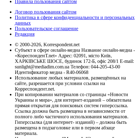
Правила пользования сайтом
Договор пользования сайтом
Политика в сфере конфиденциальности и персональных
данных
Пользовательское соглашение
Редакция
© 2000-2026, Korrespondent.net
Субъект в сфере онлайн-медиа Название онлайн-медиа -
«КореспонденТ.net» Адрес: 02091, місто Київ,
ХАРКІВСЬКЕ ШОСЕ, будинок 172-Б, офіс 208/1 E-mail:
sunlight@mediadim.com.ua
Телефон: 044-205-43-00
Идентификатор медиа - R40-06068
Использование любых материалов, размещённых на
сайте, разрешается при условии ссылки на
Корреспондент.net.
При копировании материалов со страницы «Новости
Украины и мира», для интернет-изданий – обязательна
прямая открытая для поисковых систем гиперссылка.
Ссылка должна быть размещена в независимости от
полного либо частичного использования материалов.
Гиперссылка (для интернет- изданий) – должна быть
размещена в подзаголовке или в первом абзаце
материала.