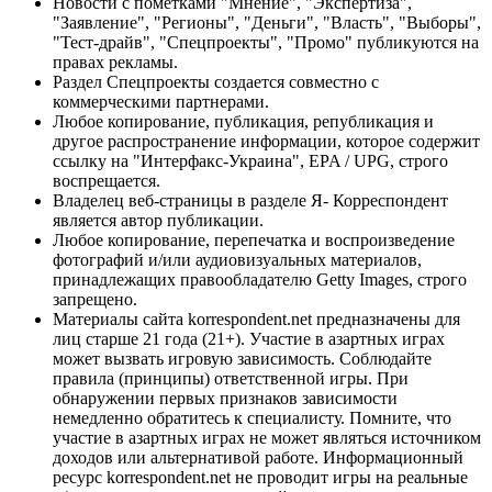
Новости с пометками "Мнение", "Экспертиза",
"Заявление", "Регионы", "Деньги", "Власть", "Выборы",
"Тест-драйв", "Спецпроекты", "Промо" публикуются на
правах рекламы.
Раздел Спецпроекты создается совместно с
коммерческими партнерами.
Любое копирование, публикация, републикация и
другое распространение информации, которое содержит
ссылку на "Интерфакс-Украина", EPA / UPG, строго
воспрещается.
Владелец веб-страницы в разделе Я- Корреспондент
является автор публикации.
Любое копирование, перепечатка и воспроизведение
фотографий и/или аудиовизуальных материалов,
принадлежащих правообладателю Getty Images, строго
запрещено.
Материалы сайта korrespondent.net предназначены для
лиц старше 21 года (21+). Участие в азартных играх
может вызвать игровую зависимость. Соблюдайте
правила (принципы) ответственной игры. При
обнаружении первых признаков зависимости
немедленно обратитесь к специалисту. Помните, что
участие в азартных играх не может являться источником
доходов или альтернативой работе. Информационный
ресурс korrespondent.net не проводит игры на реальные