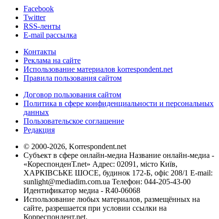
Facebook
Twitter
RSS-ленты
E-mail рассылка
Контакты
Реклама на сайте
Использование материалов korrespondent.net
Правила пользования сайтом
Договор пользования сайтом
Политика в сфере конфиденциальности и персональных
данных
Пользовательское соглашение
Редакция
© 2000-2026, Korrespondent.net
Субъект в сфере онлайн-медиа Название онлайн-медиа -
«КореспонденТ.net» Адрес: 02091, місто Київ,
ХАРКІВСЬКЕ ШОСЕ, будинок 172-Б, офіс 208/1 E-mail:
sunlight@mediadim.com.ua
Телефон: 044-205-43-00
Идентификатор медиа - R40-06068
Использование любых материалов, размещённых на
сайте, разрешается при условии ссылки на
Корреспондент.net.