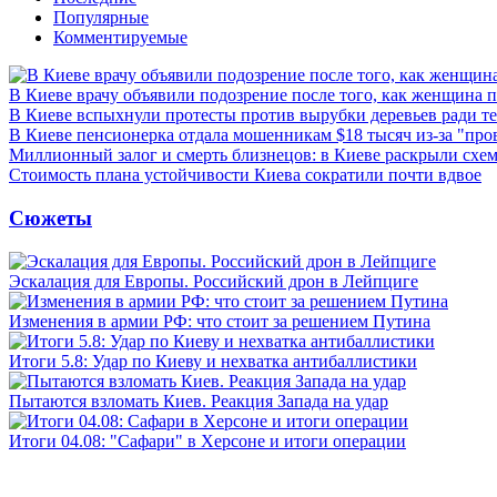
Популярные
Комментируемые
В Киеве врачу объявили подозрение после того, как женщина п
В Киеве вспыхнули протесты против вырубки деревьев ради т
В Киеве пенсионерка отдала мошенникам $18 тысяч из-за "пр
Миллионный залог и смерть близнецов: в Киеве раскрыли схем
Стоимость плана устойчивости Киева сократили почти вдвое
Сюжеты
Эскалация для Европы. Российский дрон в Лейпциге
Изменения в армии РФ: что стоит за решением Путина
Итоги 5.8: Удар по Киеву и нехватка антибаллистики
Пытаются взломать Киев. Реакция Запада на удар
Итоги 04.08: "Сафари" в Херсоне и итоги операции