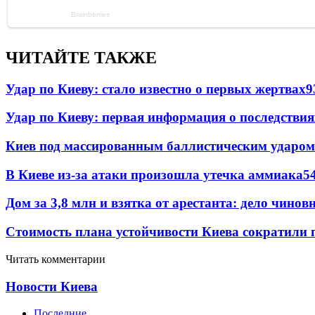
ЧИТАЙТЕ ТАКЖЕ
Удар по Киеву: стало известно о первых жертвах
9
Удар по Киеву: первая информация о последствия
Киев под массированным баллистическим ударом
В Киеве из-за атаки произошла утечка аммиака
5
Дом за 3,8 млн и взятка от арестанта: дело чин
Стоимость плана устойчивости Киева сократили 
Читать комментарии
Новости Киева
Последние