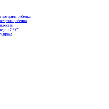
отеряла ребенка
еплосети
оверки СБУ"
у врача