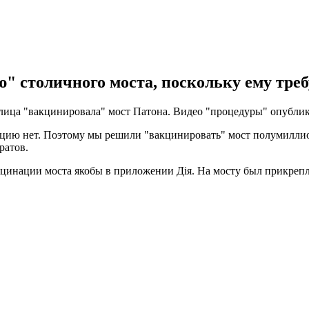
 столичного моста, поскольку ему треб
лица "вакцинировала" мост Патона. Видео "процедуры" опублик
кцию нет. Поэтому мы решили "вакцинировать" мост полумиллион
ратов.
цинации моста якобы в приложении Дія. На мосту был прикрепл