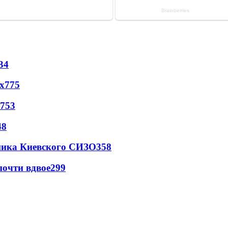
34
х
775
753
48
овника Киевского СИЗО
358
почти вдвое
299