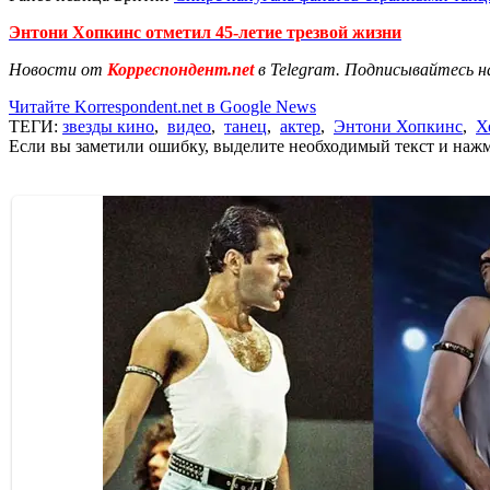
Энтони Хопкинс отметил 45-летие трезвой жизни
Новости от
Корреспондент.net
в Telegram. Подписывайтесь н
Читайте Korrespondent.net в Google News
ТЕГИ:
звезды кино
,
видео
,
танец
,
актер
,
Энтони Хопкинс
,
Х
Если вы заметили ошибку, выделите необходимый текст и нажми