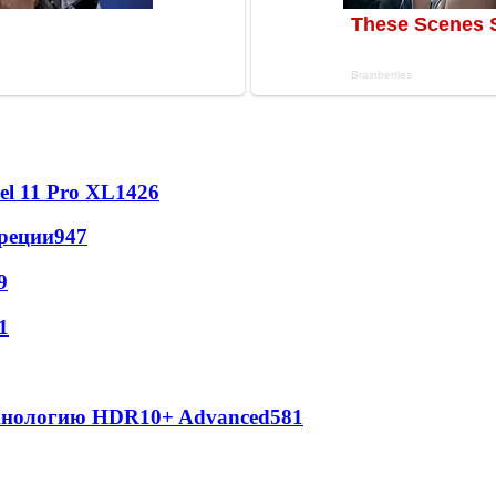
l 11 Pro XL
1426
реции
947
9
1
ехнологию HDR10+ Advanced
581