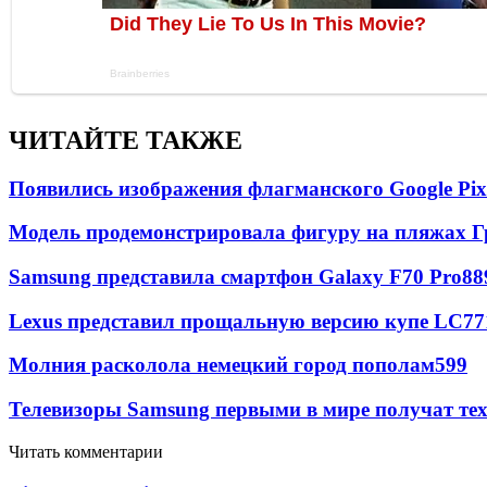
ЧИТАЙТЕ ТАКЖЕ
Появились изображения флагманского Google Pixe
Модель продемонстрировала фигуру на пляжах Г
Samsung представила смартфон Galaxy F70 Pro
88
Lexus представил прощальную версию купе LC
77
Молния расколола немецкий город пополам
599
Телевизоры Samsung первыми в мире получат т
Читать комментарии