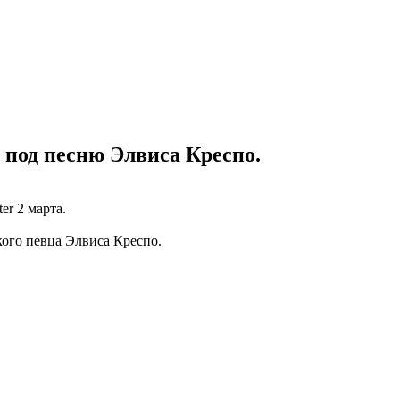
 под песню Элвиса Креспо.
er 2 марта.
кого певца Элвиса Креспо.