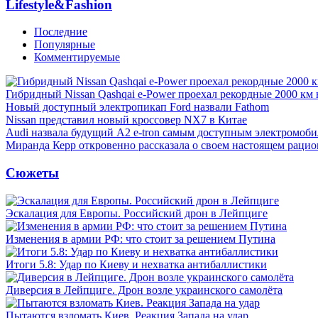
Lifestyle&Fashion
Последние
Популярные
Комментируемые
Гибридный Nissan Qashqai e-Power проехал рекордные 2000 км 
Новый доступный электропикап Ford назвали Fathom
Nissan представил новый кроссовер NX7 в Китае
Audi назвала будущий A2 e-tron самым доступным электромоби
Миранда Керр откровенно рассказала о своем настоящем рацио
Сюжеты
Эскалация для Европы. Российский дрон в Лейпциге
Изменения в армии РФ: что стоит за решением Путина
Итоги 5.8: Удар по Киеву и нехватка антибаллистики
Диверсия в Лейпциге. Дрон возле украинского самолёта
Пытаются взломать Киев. Реакция Запада на удар