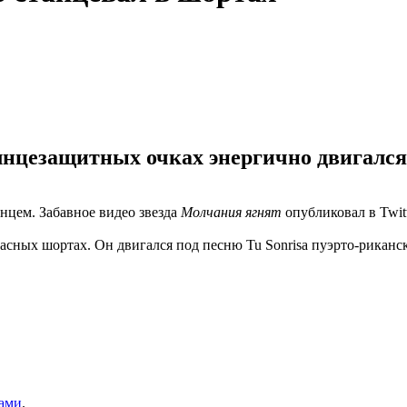
лнцезащитных очках энергично двигался
цем. Забавное видео звезда
Молчания ягнят
опубликовал в Twitt
асных шортах. Он двигался под песню Tu Sonrisa пуэрто-риканс
цами
.