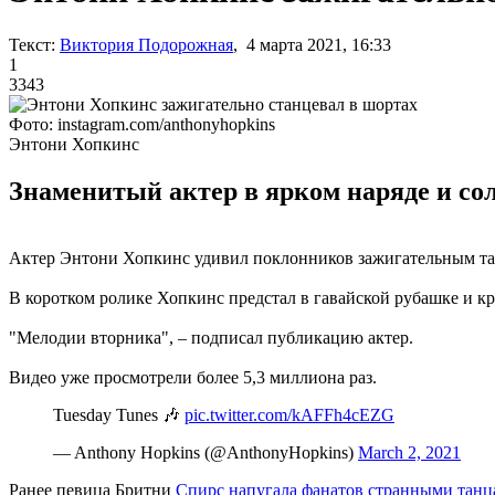
Текст:
Виктория Подорожная
, 4 марта 2021, 16:33
1
3343
Фото: instagram.com/anthonyhopkins
Энтони Хопкинс
Знаменитый актер в ярком наряде и со
Актер Энтони Хопкинс удивил поклонников зажигательным тан
В коротком ролике Хопкинс предстал в гавайской рубашке и кр
"Мелодии вторника", – подписал публикацию актер.
Видео уже просмотрели более 5,3 миллиона раз.
Tuesday Tunes 🎶
pic.twitter.com/kAFFh4cEZG
— Anthony Hopkins (@AnthonyHopkins)
March 2, 2021
Ранее певица Бритни
Спирс напугала фанатов странными тан