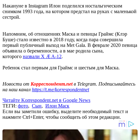
Накануне в Instagram Илон поделился ностальгическим
снимком 1993 года, на котором предстал на руках с маленькой
сестрой.
Напомним, об отношениях Маска и певицы Граймс (Клэр
Буше) стало известно в 2018 году, когда пара совершила
первый публичный выход на Met Gala. В феврале 2020 певица
объявила о беременности, а в мае родила сына,
которого
назвали X Æ A-12
.
Ребенок стал первым для Граймс и шестым для Маска.
Новости от
Корреспондент.net
в Telegram. Подписывайтесь
на наш канал
https://t.me/korrespondentnet
Читайте Korrespondent.net в Google News
ТЕГИ:
фото
,
Сын
,
Илон Маск
Если вы заметили ошибку, выделите необходимый текст и
нажмите Ctrl+Enter, чтобы сообщить об этом редакции.