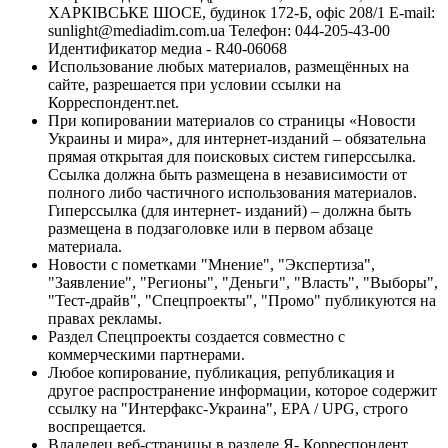
ХАРКІВСЬКЕ ШОСЕ, будинок 172-Б, офіс 208/1 E-mail:
sunlight@mediadim.com.ua
Телефон: 044-205-43-00
Идентификатор медиа - R40-06068
Использование любых материалов, размещённых на
сайте, разрешается при условии ссылки на
Корреспондент.net.
При копировании материалов со страницы «Новости
Украины и мира», для интернет-изданий – обязательна
прямая открытая для поисковых систем гиперссылка.
Ссылка должна быть размещена в независимости от
полного либо частичного использования материалов.
Гиперссылка (для интернет- изданий) – должна быть
размещена в подзаголовке или в первом абзаце
материала.
Новости с пометками "Мнение", "Экспертиза",
"Заявление", "Регионы", "Деньги", "Власть", "Выборы",
"Тест-драйв", "Спецпроекты", "Промо" публикуются на
правах рекламы.
Раздел Спецпроекты создается совместно с
коммерческими партнерами.
Любое копирование, публикация, републикация и
другое распространение информации, которое содержит
ссылку на "Интерфакс-Украина", EPA / UPG, строго
воспрещается.
Владелец веб-страницы в разделе Я- Корреспондент