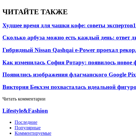
ЧИТАЙТЕ ТАКЖЕ
Худшее время для чашки кофе: советы экспертов
1
Сколько арбуза можно есть каждый день: ответ д
Гибридный Nissan Qashqai e-Power проехал рекор
Как изменилась София Ротару: появилось новое ф
Появились изображения флагманского Google Pixe
Виктория Бекхэм похвасталась идеальной фигур
Читать комментарии
Lifestyle&Fashion
Последние
Популярные
Комментируемые