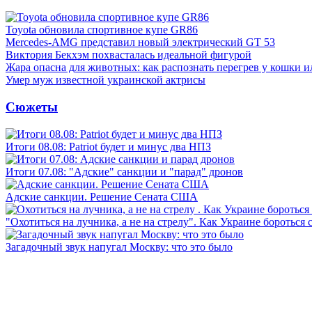
Toyota обновила спортивное купе GR86
Mercedes-AMG представил новый электрический GT 53
Виктория Бекхэм похвасталась идеальной фигурой
Жара опасна для животных: как распознать перегрев у кошки и
Умер муж известной украинской актрисы
Сюжеты
Итоги 08.08: Patriot будет и минус два НПЗ
Итоги 07.08: "Адские" санкции и "парад" дронов
Адские санкции. Решение Сената США
"Охотиться на лучника, а не на стрелу". Как Украине бороться 
Загадочный звук напугал Москву: что это было