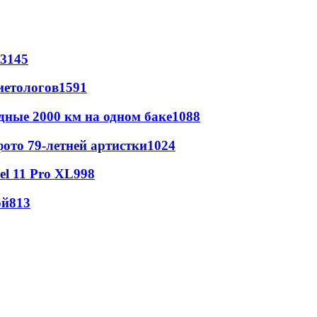
3145
иетологов
1591
дные 2000 км на одном баке
1088
ото 79-летней артистки
1024
l 11 Pro XL
998
ой
813