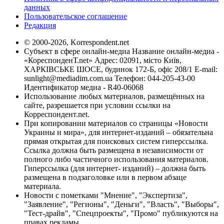
данных
Пользовательское соглашение
Редакция
© 2000-2026, Korrespondent.net
Субъект в сфере онлайн-медиа Название онлайн-медиа -
«КореспонденТ.net» Адрес: 02091, місто Київ,
ХАРКІВСЬКЕ ШОСЕ, будинок 172-Б, офіс 208/1 E-mail:
sunlight@mediadim.com.ua
Телефон: 044-205-43-00
Идентификатор медиа - R40-06068
Использование любых материалов, размещённых на
сайте, разрешается при условии ссылки на
Корреспондент.net.
При копировании материалов со страницы «Новости
Украины и мира», для интернет-изданий – обязательна
прямая открытая для поисковых систем гиперссылка.
Ссылка должна быть размещена в независимости от
полного либо частичного использования материалов.
Гиперссылка (для интернет- изданий) – должна быть
размещена в подзаголовке или в первом абзаце
материала.
Новости с пометками "Мнение", "Экспертиза",
"Заявление", "Регионы", "Деньги", "Власть", "Выборы",
"Тест-драйв", "Спецпроекты", "Промо" публикуются на
правах рекламы.