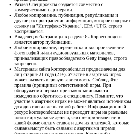
Раздел Спецпроекты создается совместно с
коммерческими партнерами.
Любое копирование, публикация, републикация и
другое распространение информации, которое содержит
ссылку на "Интерфакс-Украина", EPA / UPG, строго
воспрещается.
Владелец веб-страницы в разделе Я- Корреспондент
является автор публикации.
Любое копирование, перепечатка и воспроизведение
фотографий и/или аудиовизуальных материалов,
принадлежащих правообладателю Getty Images, строго
запрещено.
Материалы сайта korrespondent.net предназначены для
лиц старше 21 года (21+). Участие в азартных играх
может вызвать игровую зависимость. Соблюдайте
правила (принципы) ответственной игры. При
обнаружении первых признаков зависимости
немедленно обратитесь к специалисту. Помните, что
участие в азартных играх не может являться источником
доходов или альтернативой работе. Информационный
ресурс korrespondent.net не проводит игры на реальные
и/или виртуальные деньги, сайт не принимает ни в
какой форме оплату ставок и других платежей, которые
связаны/могут быть связаны с азартными играми,
букмекерами или тотализаторами. Какие-либо