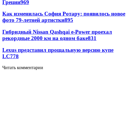
Греции
969
Как изменилась София Ротару: появилось новое
фото 79-летней артистки
895
Гибридный Nissan Qashqai e-Power проехал
рекордные 2000 км на одном баке
831
Lexus представил прощальную версию купе
LC
778
Читать комментарии