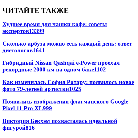
ЧИТАЙТЕ ТАКЖЕ
Худшее время для чашки кофе: советы
экспертов
13399
Сколько арбуза можно есть каждый день: ответ
диетологов
1641
Гибридный Nissan Qashqai e-Power проехал
рекордные 2000 км на одном баке
1102
Как изменилась София Ротару: появилось новое
фото 79-летней артистки
1025
Появились изображения флагманского Google
Pixel 11 Pro XL
999
Виктория Бекхэм похвасталась идеальной
фигурой
816