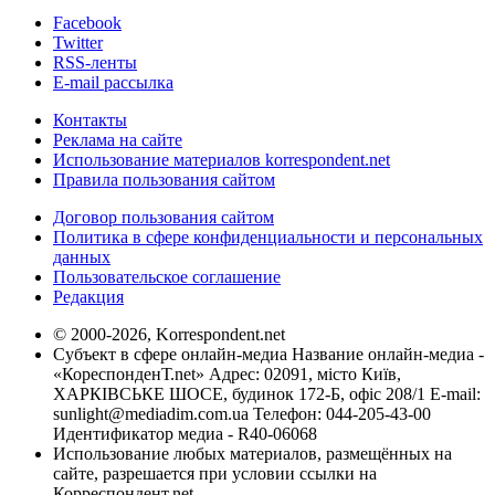
Facebook
Twitter
RSS-ленты
E-mail рассылка
Контакты
Реклама на сайте
Использование материалов korrespondent.net
Правила пользования сайтом
Договор пользования сайтом
Политика в сфере конфиденциальности и персональных
данных
Пользовательское соглашение
Редакция
© 2000-2026, Korrespondent.net
Субъект в сфере онлайн-медиа Название онлайн-медиа -
«КореспонденТ.net» Адрес: 02091, місто Київ,
ХАРКІВСЬКЕ ШОСЕ, будинок 172-Б, офіс 208/1 E-mail:
sunlight@mediadim.com.ua
Телефон: 044-205-43-00
Идентификатор медиа - R40-06068
Использование любых материалов, размещённых на
сайте, разрешается при условии ссылки на
Корреспондент.net.