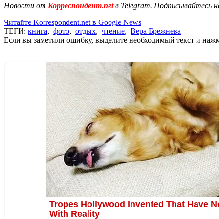
Новости от
Корреспондент.net
в Telegram. Подписывайтесь н
Читайте Korrespondent.net в Google News
ТЕГИ:
книга
,
фото
,
отдых
,
чтение
,
Вера Брежнева
Если вы заметили ошибку, выделите необходимый текст и нажми