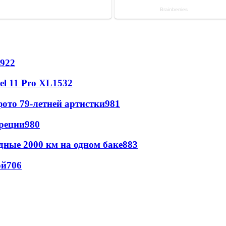
922
l 11 Pro XL
1532
ото 79-летней артистки
981
реции
980
дные 2000 км на одном баке
883
ой
706