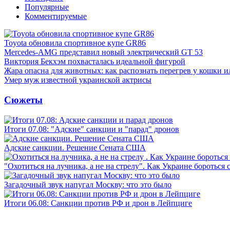
Популярные
Комментируемые
Toyota обновила спортивное купе GR86
Mercedes-AMG представил новый электрический GT 53
Виктория Бекхэм похвасталась идеальной фигурой
Жара опасна для животных: как распознать перегрев у кошки и
Умер муж известной украинской актрисы
Сюжеты
Итоги 07.08: "Адские" санкции и "парад" дронов
Адские санкции. Решение Сената США
"Охотиться на лучника, а не на стрелу". Как Украине бороться 
Загадочный звук напугал Москву: что это было
Итоги 06.08: Санкции против РФ и дрон в Лейпциге