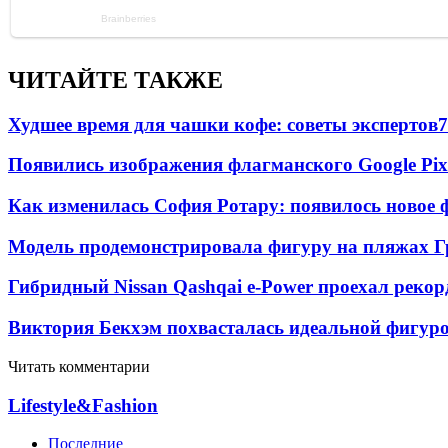
ЧИТАЙТЕ ТАКЖЕ
Худшее время для чашки кофе: советы экспертов
7
Появились изображения флагманского Google Pixe
Как изменилась София Ротару: появилось новое ф
Модель продемонстрировала фигуру на пляжах Г
Гибридный Nissan Qashqai e-Power проехал рекор
Виктория Бекхэм похвасталась идеальной фигур
Читать комментарии
Lifestyle&Fashion
Последние