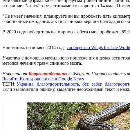
Уникальный формат забега не предусматривает линии финиша. Ч
и начинает "ехать" за участниками со скоростью 14 км/ч. Посте
"Не имеет значения, планируете ли вы пробежать пять километ
собственные ожидания, достигая новых вершин благодаря особ
В 2020 году победитель всемирного забега смог пробежать 69,9
Напомним, начиная с 2014 года
сообщество Wings for Life Worl
Участвуя с помощью мобильного приложения и делая регистрац
методов лечения травм спинного мозга.
Новости от
Корреспондент.net
в Telegram. Подписывайтесь н
Читайте Korrespondent.net в Google News
ТЕГИ:
Украина
,
благотворительность
,
бег
,
забег
,
благотворит
Если вы заметили ошибку, выделите необходимый текст и нажми