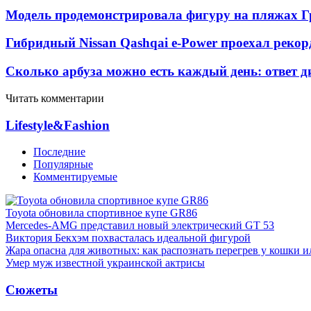
Модель продемонстрировала фигуру на пляжах Г
Гибридный Nissan Qashqai e-Power проехал рекор
Сколько арбуза можно есть каждый день: ответ д
Читать комментарии
Lifestyle&Fashion
Последние
Популярные
Комментируемые
Toyota обновила спортивное купе GR86
Mercedes-AMG представил новый электрический GT 53
Виктория Бекхэм похвасталась идеальной фигурой
Жара опасна для животных: как распознать перегрев у кошки и
Умер муж известной украинской актрисы
Сюжеты