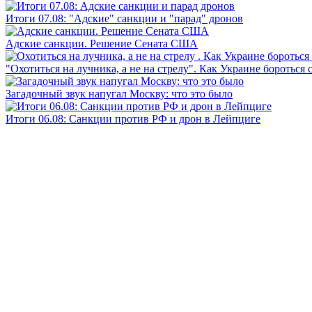
Итоги 07.08: "Адские" санкции и "парад" дронов
Адские санкции. Решение Сената США
"Охотиться на лучника, а не на стрелу". Как Украине бороться 
Загадочный звук напугал Москву: что это было
Итоги 06.08: Санкции против РФ и дрон в Лейпциге