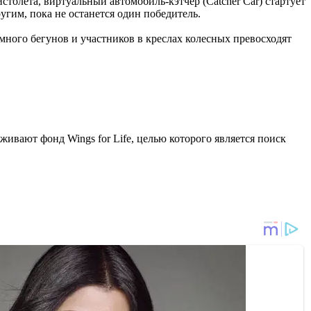
толета, виртуальный автомобиль-кэтчер (Catcher Car) стартует
ругим, пока не останется один победитель.
много бегунов и участников в креслах колесных превосходят
ивают фонд Wings for Life, целью которого является поиск