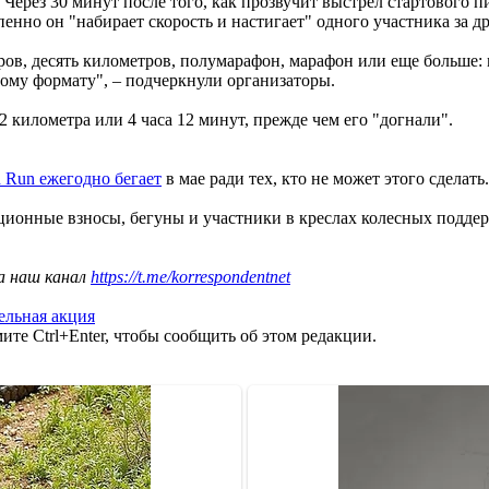
ерез 30 минут после того, как прозвучит выстрел стартового пис
пенно он "набирает скорость и настигает" одного участника за д
ров, десять километров, полумарафон, марафон или еще больше: 
ому формату", – подчеркнули организаторы.
2 километра или 4 часа 12 минут, прежде чем его "догнали".
d Run ежегодно бегает
в мае ради тех, кто не может этого сделать.
ионные взносы, бегуны и участники в креслах колесных поддерж
а наш канал
https://t.me/korrespondentnet
ельная акция
те Ctrl+Enter, чтобы сообщить об этом редакции.