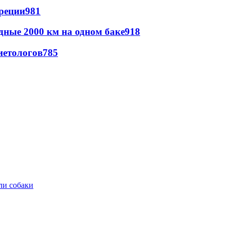
реции
981
дные 2000 км на одном баке
918
иетологов
785
ли собаки