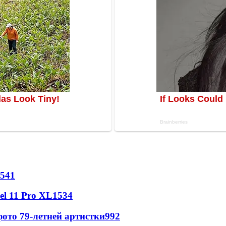
541
l 11 Pro XL
1534
ото 79-летней артистки
992