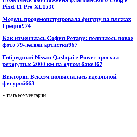
Pixel 11 Pro XL
1530
Модель продемонстрировала фигуру на пляжах
Греции
974
Как изменилась София Ротару: появилось новое
фото 79-летней артистки
967
Гибридный Nissan Qashqai e-Power проехал
рекордные 2000 км на одном баке
867
Виктория Бекхэм похвасталась идеальной
фигурой
663
Читать комментарии