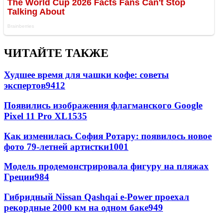
ЧИТАЙТЕ ТАКЖЕ
Худшее время для чашки кофе: советы
экспертов
9412
Появились изображения флагманского Google
Pixel 11 Pro XL
1535
Как изменилась София Ротару: появилось новое
фото 79-летней артистки
1001
Модель продемонстрировала фигуру на пляжах
Греции
984
Гибридный Nissan Qashqai e-Power проехал
рекордные 2000 км на одном баке
949