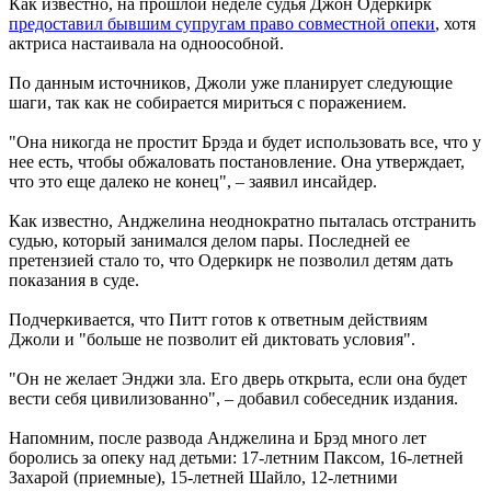
Как известно, на прошлой неделе судья Джон Одеркирк
предоставил бывшим супругам право совместной опеки
, хотя
актриса настаивала на одноособной.
По данным источников, Джоли уже планирует следующие
шаги, так как не собирается мириться с поражением.
"Она никогда не простит Брэда и будет использовать все, что у
нее есть, чтобы обжаловать постановление. Она утверждает,
что это еще далеко не конец", – заявил инсайдер.
Как известно, Анджелина неоднократно пыталась отстранить
судью, который занимался делом пары. Последней ее
претензией стало то, что Одеркирк не позволил детям дать
показания в суде.
Подчеркивается, что Питт готов к ответным действиям
Джоли и "больше не позволит ей диктовать условия".
"Он не желает Энджи зла. Его дверь открыта, если она будет
вести себя цивилизованно", – добавил собеседник издания.
Напомним, после развода Анджелина и Брэд много лет
боролись за опеку над детьми: 17-летним Паксом, 16-летней
Захарой (приемные), 15-летней Шайло, 12-летними