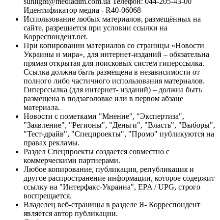
sunlight@mediadim.com.ua
Телефон: 044-205-43-00
Идентификатор медиа - R40-06068
Использование любых материалов, размещённых на
сайте, разрешается при условии ссылки на
Корреспондент.net.
При копировании материалов со страницы «Новости
Украины и мира», для интернет-изданий – обязательна
прямая открытая для поисковых систем гиперссылка.
Ссылка должна быть размещена в независимости от
полного либо частичного использования материалов.
Гиперссылка (для интернет- изданий) – должна быть
размещена в подзаголовке или в первом абзаце
материала.
Новости с пометками "Мнение", "Экспертиза",
"Заявление", "Регионы", "Деньги", "Власть", "Выборы",
"Тест-драйв", "Спецпроекты", "Промо" публикуются на
правах рекламы.
Раздел Спецпроекты создается совместно с
коммерческими партнерами.
Любое копирование, публикация, републикация и
другое распространение информации, которое содержит
ссылку на "Интерфакс-Украина", EPA / UPG, строго
воспрещается.
Владелец веб-страницы в разделе Я- Корреспондент
является автор публикации.