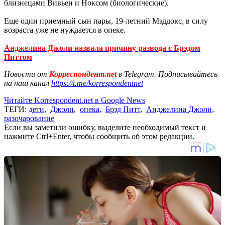
близнецами Вивьен и Ноксом (биологические).
Еще один приемный сын пары, 19-летний Мэддокс, в силу
возраста уже не нуждается в опеке.
Анджелина Джоли назвала причину развода с Брэдом
Питтом
Новости от
Корреспондент.net
в Telegram. Подписывайтесь
на наш канал
https://t.me/korrespondentnet
Читайте Korrespondent.net в Google News
ТЕГИ:
дети
,
Джоли
,
опека
,
Брэд Питт
,
Анджелина Джоли
,
разочарование
Если вы заметили ошибку, выделите необходимый текст и
нажмите Ctrl+Enter, чтобы сообщить об этом редакции.