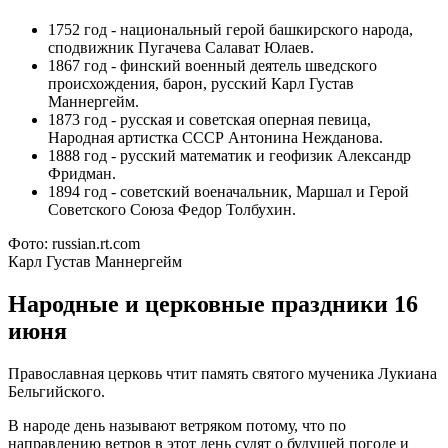
1752 год - национальный герой башкирского народа,
сподвижник Пугачева Салават Юлаев.
1867 год - финский военный деятель шведского
происхождения, барон, русский Карл Густав
Маннергейм.
1873 год - русская и советская оперная певица,
Народная артистка СССР Антонина Нежданова.
1888 год - русский математик и геофизик Александр
Фридман.
1894 год - советский военачальник, Маршал и Герой
Советского Союза Федор Толбухин.
Фото: russian.rt.com
Карл Густав Маннергейм
Народные и церковные праздники 16
июня
Православная церковь чтит память святого мученика Лукиана
Бельгийского.
В народе день называют ветряком потому, что по
направлению ветров в этот день судят о будущей погоде и