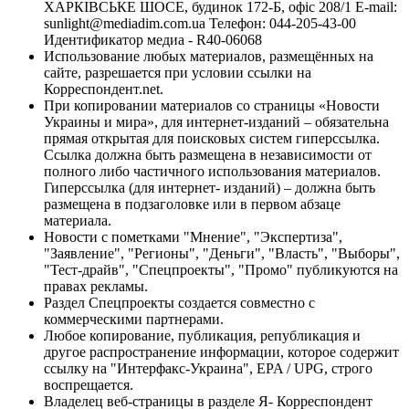
ХАРКІВСЬКЕ ШОСЕ, будинок 172-Б, офіс 208/1 E-mail:
sunlight@mediadim.com.ua
Телефон: 044-205-43-00
Идентификатор медиа - R40-06068
Использование любых материалов, размещённых на
сайте, разрешается при условии ссылки на
Корреспондент.net.
При копировании материалов со страницы «Новости
Украины и мира», для интернет-изданий – обязательна
прямая открытая для поисковых систем гиперссылка.
Ссылка должна быть размещена в независимости от
полного либо частичного использования материалов.
Гиперссылка (для интернет- изданий) – должна быть
размещена в подзаголовке или в первом абзаце
материала.
Новости с пометками "Мнение", "Экспертиза",
"Заявление", "Регионы", "Деньги", "Власть", "Выборы",
"Тест-драйв", "Спецпроекты", "Промо" публикуются на
правах рекламы.
Раздел Спецпроекты создается совместно с
коммерческими партнерами.
Любое копирование, публикация, републикация и
другое распространение информации, которое содержит
ссылку на "Интерфакс-Украина", EPA / UPG, строго
воспрещается.
Владелец веб-страницы в разделе Я- Корреспондент