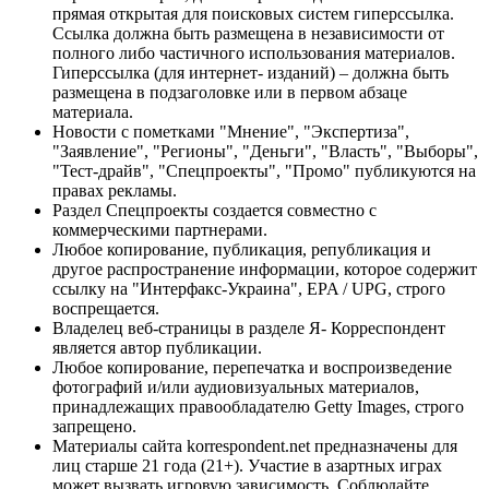
прямая открытая для поисковых систем гиперссылка.
Ссылка должна быть размещена в независимости от
полного либо частичного использования материалов.
Гиперссылка (для интернет- изданий) – должна быть
размещена в подзаголовке или в первом абзаце
материала.
Новости с пометками "Мнение", "Экспертиза",
"Заявление", "Регионы", "Деньги", "Власть", "Выборы",
"Тест-драйв", "Спецпроекты", "Промо" публикуются на
правах рекламы.
Раздел Спецпроекты создается совместно с
коммерческими партнерами.
Любое копирование, публикация, републикация и
другое распространение информации, которое содержит
ссылку на "Интерфакс-Украина", EPA / UPG, строго
воспрещается.
Владелец веб-страницы в разделе Я- Корреспондент
является автор публикации.
Любое копирование, перепечатка и воспроизведение
фотографий и/или аудиовизуальных материалов,
принадлежащих правообладателю Getty Images, строго
запрещено.
Материалы сайта korrespondent.net предназначены для
лиц старше 21 года (21+). Участие в азартных играх
может вызвать игровую зависимость. Соблюдайте