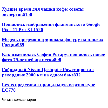
Худшее время для чашки кофе: советы
экспертов
6158
Появились изображения флагманского Google
Pixel 11 Pro XL
1526
Модель продемонстрировала фигуру на пляжах
Греции
969
Как изменилась София Ротару: появилось новое
фото 79-летней артистки
898
Гибридный Nissan Qashqai e-Power проехал
рекордные 2000 км на одном баке
832
Lexus представил прощальную версию купе
LC
778
Читать комментарии