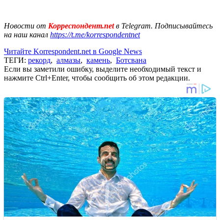
Новости от
Корреспондент.net
в Telegram. Подписывайтесь
на наш канал
https://t.me/korrespondentnet
Читайте Korrespondent.net в Google News
ТЕГИ:
рекорд
,
алмазы
,
камень
,
Ботсвана
Если вы заметили ошибку, выделите необходимый текст и
нажмите Ctrl+Enter, чтобы сообщить об этом редакции.