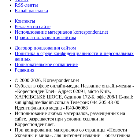
RSS-ленты
E-mail рассылка
Контакты
Реклама на сайте
Использование материалов korrespondent.net
Правила пользования сайтом
Договор пользования сайтом
Политика в сфере конфиденциальности и персональных
данных
Пользовательское соглашение
Редакция
© 2000-2026, Korrespondent.net
Субъект в сфере онлайн-медиа Название онлайн-медиа -
«КореспонденТ.net» Адрес: 02091, місто Київ,
ХАРКІВСЬКЕ ШОСЕ, будинок 172-Б, офіс 208/1 E-mail:
sunlight@mediadim.com.ua
Телефон: 044-205-43-00
Идентификатор медиа - R40-06068
Использование любых материалов, размещённых на
сайте, разрешается при условии ссылки на
Корреспондент.net.
При копировании материалов со страницы «Новости
Украины и мира», для интернет-изданий – обязательна