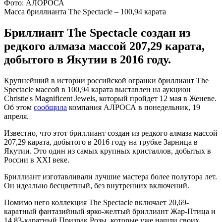
Фото: АЛОРОСА
Масса бриллианта The Spectacle – 100,94 карата
Бриллиант The Spectacle создан из
редкого алмаза массой 207,29 карата,
добытого в Якутии в 2016 году.
Крупнейший в истории российской огранки бриллиант The
Spectacle массой в 100,94 карата выставлен на аукцион
Christie's Magnificent Jewels, который пройдет 12 мая в Женеве.
Об этом
сообщила
компания АЛРОСА в понедельник, 19
апреля.
Известно, что этот бриллиант создан из редкого алмаза массой
207,29 карата, добытого в 2016 году на трубке Зарница в
Якутии. Это один из самых крупных кристаллов, добытых в
России в XXI веке.
Бриллиант изготавливали лучшие мастера более полутора лет.
Он идеально бесцветный, без внутренних включений.
Помимо него коллекция The Spectacle включает 20,69-
каратный фантазийный ярко-желтый бриллиант Жар-Птица и
14,83-каратный Призрак Розы, которые уже нашли своих