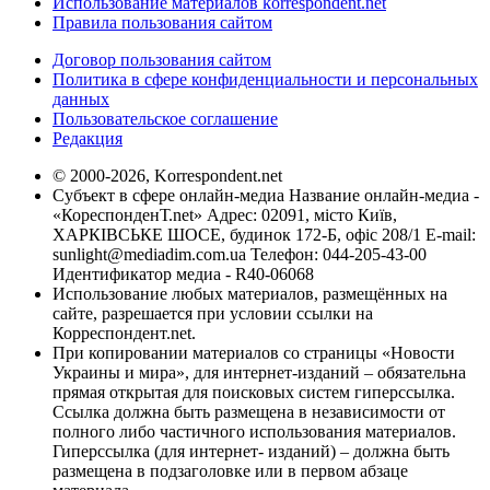
Использование материалов korrespondent.net
Правила пользования сайтом
Договор пользования сайтом
Политика в сфере конфиденциальности и персональных
данных
Пользовательское соглашение
Редакция
© 2000-2026, Korrespondent.net
Субъект в сфере онлайн-медиа Название онлайн-медиа -
«КореспонденТ.net» Адрес: 02091, місто Київ,
ХАРКІВСЬКЕ ШОСЕ, будинок 172-Б, офіс 208/1 E-mail:
sunlight@mediadim.com.ua
Телефон: 044-205-43-00
Идентификатор медиа - R40-06068
Использование любых материалов, размещённых на
сайте, разрешается при условии ссылки на
Корреспондент.net.
При копировании материалов со страницы «Новости
Украины и мира», для интернет-изданий – обязательна
прямая открытая для поисковых систем гиперссылка.
Ссылка должна быть размещена в независимости от
полного либо частичного использования материалов.
Гиперссылка (для интернет- изданий) – должна быть
размещена в подзаголовке или в первом абзаце