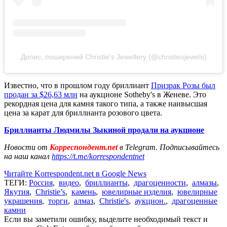
Допис, поширений Christie's Jewellery (@christiesjewels)
Известно, что в прошлом году бриллиант
Призрак Розы был
продан за $26,63 млн
на аукционе Sotheby's в Женеве. Это
рекордная цена для камня такого типа, а также наивысшая
цена за карат для бриллианта розового цвета.
Бриллианты Людмилы Зыкиной продали на аукционе
Новости от
Корреспондент.net
в Telegram. Подписывайтесь
на наш канал
https://t.me/korrespondentnet
Читайте Korrespondent.net в Google News
ТЕГИ:
Россия
,
видео
,
бриллианты
,
драгоценности
,
алмазы
,
Якутия
,
Christie’s
,
камень
,
ювелирные изделия
,
ювелирные
украшения
,
торги
,
алмаз
,
Christie's
,
аукцион.
,
драгоценные
камни
Если вы заметили ошибку, выделите необходимый текст и