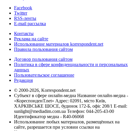
Facebook
Twitter
RSS-ленты
E-mail рассылка
Контакты
Реклама на сайте
Использование материалов korrespondent.net
Правила пользования сайтом
Договор пользования сайтом
Политика в сфере конфиденциальности и персональных
данных
Пользовательское соглашение
Редакция
© 2000-2026, Korrespondent.net
Субъект в сфере онлайн-медиа Название онлайн-медиа -
«КореспонденТ.net» Адрес: 02091, місто Київ,
ХАРКІВСЬКЕ ШОСЕ, будинок 172-Б, офіс 208/1 E-mail:
sunlight@mediadim.com.ua
Телефон: 044-205-43-00
Идентификатор медиа - R40-06068
Использование любых материалов, размещённых на
сайте, разрешается при условии ссылки на