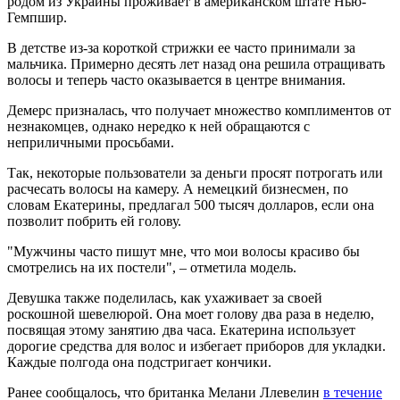
родом из Украины проживает в американском штате Нью-
Гемпшир.
В детстве из-за короткой стрижки ее часто принимали за
мальчика. Примерно десять лет назад она решила отращивать
волосы и теперь часто оказывается в центре внимания.
Демерс призналась, что получает множество комплиментов от
незнакомцев, однако нередко к ней обращаются с
неприличными просьбами.
Так, некоторые пользователи за деньги просят потрогать или
расчесать волосы на камеру. А немецкий бизнесмен, по
словам Екатерины, предлагал 500 тысяч долларов, если она
позволит побрить ей голову.
"Мужчины часто пишут мне, что мои волосы красиво бы
смотрелись на их постели", – отметила модель.
Девушка также поделилась, как ухаживает за своей
роскошной шевелюрой. Она моет голову два раза в неделю,
посвящая этому занятию два часа. Екатерина использует
дорогие средства для волос и избегает приборов для укладки.
Каждые полгода она подстригает кончики.
Ранее сообщалось, что британка Мелани Ллевелин
в течение