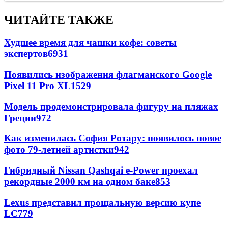
ЧИТАЙТЕ ТАКЖЕ
Худшее время для чашки кофе: советы
экспертов
6931
Появились изображения флагманского Google
Pixel 11 Pro XL
1529
Модель продемонстрировала фигуру на пляжах
Греции
972
Как изменилась София Ротару: появилось новое
фото 79-летней артистки
942
Гибридный Nissan Qashqai e-Power проехал
рекордные 2000 км на одном баке
853
Lexus представил прощальную версию купе
LC
779