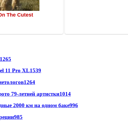
1265
l 11 Pro XL
1539
иетологов
1264
ото 79-летней артистки
1014
дные 2000 км на одном баке
996
реции
985