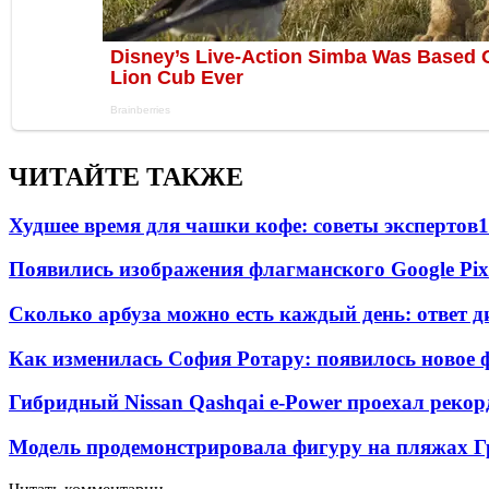
ЧИТАЙТЕ ТАКЖЕ
Худшее время для чашки кофе: советы экспертов
1
Появились изображения флагманского Google Pixe
Сколько арбуза можно есть каждый день: ответ д
Как изменилась София Ротару: появилось новое ф
Гибридный Nissan Qashqai e-Power проехал рекор
Модель продемонстрировала фигуру на пляжах Г