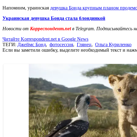
Напомним, ураинская
девушка Бонда крупным планом продемо
Украинская девушка Бонда стала блондинкой
Новости от
Корреспондент.net
в Telegram. Подписывайтесь н
Читайте Korrespondent.net в Google News
ТЕГИ:
Джеймс Бонд
,
фотосессия
,
Глянец
,
Ольга Куриленко
Если вы заметили ошибку, выделите необходимый текст и нажми