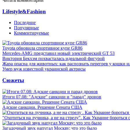
Читать комментарии
Lifestyle&Fashion
Последние
Популярные
Комментируемые
Toyota обновила спортивное купе GR86
Mercedes-AMG представил новый электрический GT 53
Виктория Бекхэм похвасталась идеальной фигурой
Жара опасна для животных: как распознать перегрев у кошки и
Умер муж известной украинской актрисы
Сюжеты
Итоги 07.08: "Адские" санкции и "парад" дронов
Адские санкции. Решение Сената США
"Охотиться на лучника, а не на стрелу". Как Украине бороться 
Загадочный звук напугал Москву: что это было