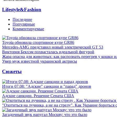
Lifestyle&Fashion
Последние
Популярные
Комментируемые
Toyota обновила спортивное купе GR86
Mercedes-AMG представил новый электрический GT 53
Виктория Бекхэм похвасталась идеальной фигурой
Жара опасна для животных: как распознать перегрев у кошки и
Умер муж известной украинской актрисы
Сюжеты
Итоги 07.08: "Адские" санкции и "парад" дронов
Адские санкции. Решение Сената США
"Охотиться на лучника, а не на стрелу". Как Украине бороться 
Загадочный звук напугал Москву: что это было