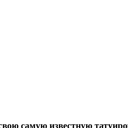
свою самую известную татуиро