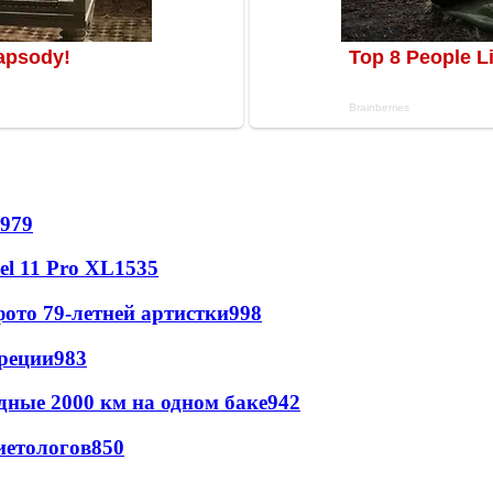
979
l 11 Pro XL
1535
ото 79-летней артистки
998
реции
983
дные 2000 км на одном баке
942
иетологов
850