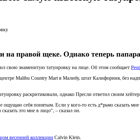
и на правой щеке. Однако теперь папара
ил свою знаменитую татуировку на лице. Об этом сообщает
Peop
 центре Malibu Country Mart в Малибу, штат Калифорния, без
атуировку раскритиковали, однако Пресли ответил своим хейтер
е ощущаю себя понятым. Если у кого-то есть д*рьмо сказать мне о
казать это мне в лицо", – сказал он.
ицом весенней коллекции
Calvin Klein.