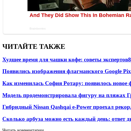
ЧИТАЙТЕ ТАКЖЕ
Худшее время для чашки кофе: советы экспертов
8
Появились изображения флагманского Google Pixe
Как изменилась София Ротару: появилось новое ф
Модель продемонстрировала фигуру на пляжах Г
Гибридный Nissan Qashqai e-Power проехал рекор
Сколько арбуза можно есть каждый день: ответ д
Читать комментарии