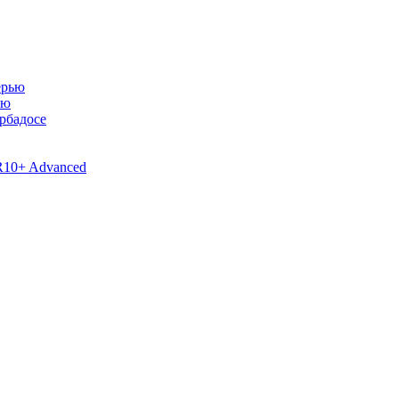
ью
рбадосе
R10+ Advanced