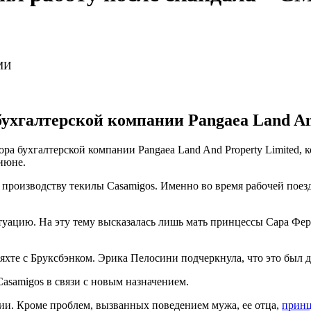
бухгалтерской компании Pangaea Land An
ра бухгалтерской компании Pangaea Land And Property Limited,
июне.
 производству текилы Casamigos. Именно во время рабочей поез
уацию. На эту тему высказалась лишь мать принцессы Сара Фергю
 яхте с Бруксбэнком. Эрика Пелосини подчеркнула, что это был 
Casamigos в связи с новым назначением.
ции. Кроме проблем, вызванных поведением мужа, ее отца,
принц