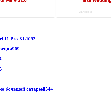
l 11 Pro XL
1093
реции
909
4
5
но большой батареей
544