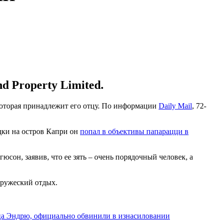
d Property Limited.
 которая принадлежит его отцу. По информации
Daily Mail
, 72-
дки на остров Капри он
попал в объективы папарацци в
сон, заявив, что ее зять – очень порядочный человек, а
дружеский отдых.
а Эндрю, официально обвинили в изнасиловании