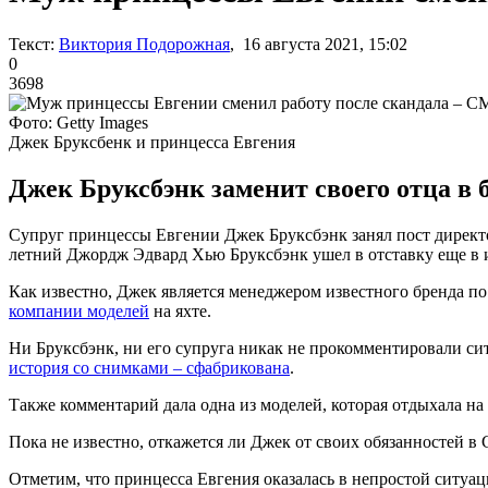
Текст:
Виктория Подорожная
, 16 августа 2021, 15:02
0
3698
Фото: Getty Images
Джек Бруксбенк и принцесса Евгения
Джек Бруксбэнк заменит своего отца в 
Супруг принцессы Евгении Джек Бруксбэнк занял пост директо
летний Джордж Эдвард Хью Бруксбэнк ушел в отставку еще в 
Как известно, Джек является менеджером известного бренда по
компании моделей
на яхте.
Ни Бруксбэнк, ни его супруга никак не прокомментировали сит
история со снимками – сфабрикована
.
Также комментарий дала одна из моделей, которая отдыхала на
Пока не известно, откажется ли Джек от своих обязанностей в 
Отметим, что принцесса Евгения оказалась в непростой ситуа