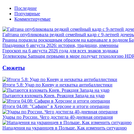
Последние
Популярные
Комментируемые
Гайтана опубликовала редкий семейный кадр с 9-летней дочер
Рианна поразила роскошным образом на карнавале в родном Ба
Праздники 6 августа 2026: история, традиции, именины
Гороскоп на 6 августа 2026 года для всех знаков зодиака
Телевизоры Samsung первыми в мире получат технологию HD
Сюжеты
Итоги 5.8: Удар по Киеву и нехватка антибаллистики
Пытаются взломать Киев. Реакция Запада на удар
Итоги 04.08: "Сафари" в Херсоне и итоги операции
Удары по России. Чего достигла 40-дневная операция
Нападения на украинцев в Польше. Как изменить ситуацию