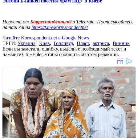
Энтони Блинкен посетил храм ПЦУ в Киеве
Новости от
Корреспондент.net
в Telegram. Подписывайтесь
на наш канал
https://t.me/korrespondentnet
Читайте Korrespondent.net в Google News
ТЕГИ:
Украина
,
Киев
,
Голливуд
,
Пласт
,
актриса
,
Винник
Если вы заметили ошибку, выделите необходимый текст и
нажмите Ctrl+Enter, чтобы сообщить об этом редакции.