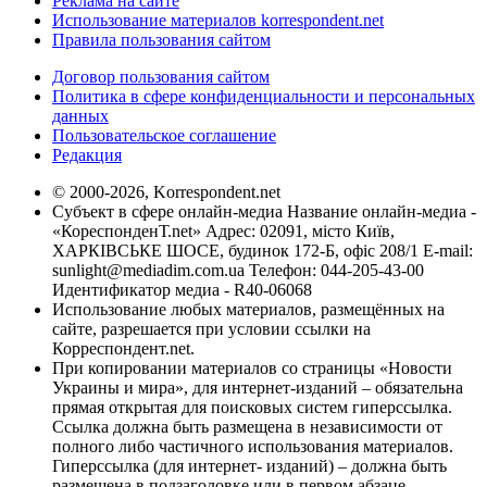
Реклама на сайте
Использование материалов korrespondent.net
Правила пользования сайтом
Договор пользования сайтом
Политика в сфере конфиденциальности и персональных
данных
Пользовательское соглашение
Редакция
© 2000-2026, Korrespondent.net
Субъект в сфере онлайн-медиа Название онлайн-медиа -
«КореспонденТ.net» Адрес: 02091, місто Київ,
ХАРКІВСЬКЕ ШОСЕ, будинок 172-Б, офіс 208/1 E-mail:
sunlight@mediadim.com.ua
Телефон: 044-205-43-00
Идентификатор медиа - R40-06068
Использование любых материалов, размещённых на
сайте, разрешается при условии ссылки на
Корреспондент.net.
При копировании материалов со страницы «Новости
Украины и мира», для интернет-изданий – обязательна
прямая открытая для поисковых систем гиперссылка.
Ссылка должна быть размещена в независимости от
полного либо частичного использования материалов.
Гиперссылка (для интернет- изданий) – должна быть
размещена в подзаголовке или в первом абзаце