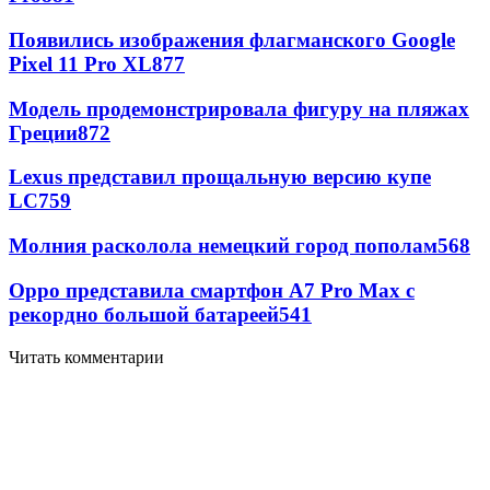
Появились изображения флагманского Google
Pixel 11 Pro XL
877
Модель продемонстрировала фигуру на пляжах
Греции
872
Lexus представил прощальную версию купе
LC
759
Молния расколола немецкий город пополам
568
Oppo представила смартфон A7 Pro Max с
рекордно большой батареей
541
Читать комментарии