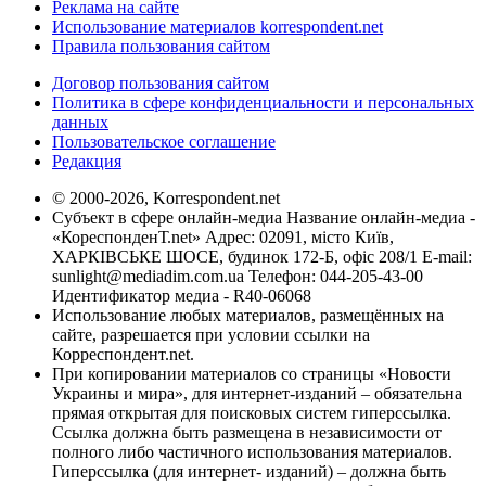
Реклама на сайте
Использование материалов korrespondent.net
Правила пользования сайтом
Договор пользования сайтом
Политика в сфере конфиденциальности и персональных
данных
Пользовательское соглашение
Редакция
© 2000-2026, Korrespondent.net
Субъект в сфере онлайн-медиа Название онлайн-медиа -
«КореспонденТ.net» Адрес: 02091, місто Київ,
ХАРКІВСЬКЕ ШОСЕ, будинок 172-Б, офіс 208/1 E-mail:
sunlight@mediadim.com.ua
Телефон: 044-205-43-00
Идентификатор медиа - R40-06068
Использование любых материалов, размещённых на
сайте, разрешается при условии ссылки на
Корреспондент.net.
При копировании материалов со страницы «Новости
Украины и мира», для интернет-изданий – обязательна
прямая открытая для поисковых систем гиперссылка.
Ссылка должна быть размещена в независимости от
полного либо частичного использования материалов.
Гиперссылка (для интернет- изданий) – должна быть