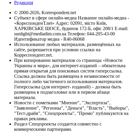
Редакция
© 2000-2026, Korrespondent.net
Субъект в сфере онлайн-медиа Название онлайн-медиа -
«КореспонденТ.net» Адрес: 02091, місто Київ,
ХАРКІВСЬКЕ ШОСЕ, будинок 172-Б, офіс 208/1 E-mail:
sunlight@mediadim.com.ua
Телефон: 044-205-43-00
Идентификатор медиа - R40-06068
Использование любых материалов, размещённых на
сайте, разрешается при условии ссылки на
Корреспондент.net.
При копировании материалов со страницы «Новости
Украины и мира», для интернет-изданий – обязательна
прямая открытая для поисковых систем гиперссылка.
Ссылка должна быть размещена в независимости от
полного либо частичного использования материалов.
Гиперссылка (для интернет- изданий) – должна быть
размещена в подзаголовке или в первом абзаце
материала.
Новости с пометками "Мнение", "Экспертиза",
"Заявление", "Регионы", "Деньги", "Власть", "Выборы",
"Тест-драйв", "Спецпроекты", "Промо" публикуются на
правах рекламы.
Раздел Спецпроекты создается совместно с
коммерческими партнерами.