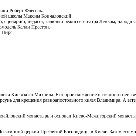
ики Роберт Флегель.
аучной школы Максим Кончаловский.
но, сценарист, педагог, главный режиссёр театра Ленком, народ
томодель Келли Престон.
 Пирс.
олита Киевского Михаила. Его происхождение в точности неизвес
Корсунь для крещения равноапостольного князя Владимира. А зате
йловский монастырь и основан Ки­е­во-Ме­жи­гор­ский мо­на­ст
в Десятинной церкви Пресвятой Богородицы в Киеве. Затем его