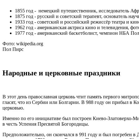
1855 год - немецкий путешественник, исследователь Афр
1875 год - русский и советский терапевт, основатель н
1933 год - советский и российский режиссёр театра и ки
1962 год - американская актриса кино и телевидения, фо
1977 год - американский баскетболист, чемпион НБА Пол
Фото: wikipedia.org
Пол Пирс
Народные и церковные праздники
В этот день православная церковь чтит память первого митроп
гласят, что из Сербии или Болгарии. В 988 году он прибыл в 
церковью.
Именно по его инициативе был построен Киево-Златоверхо-Миха
в честь Успения Пресвятой Богородицы.
Предположительно, он скончался в 991 году и был погребен 