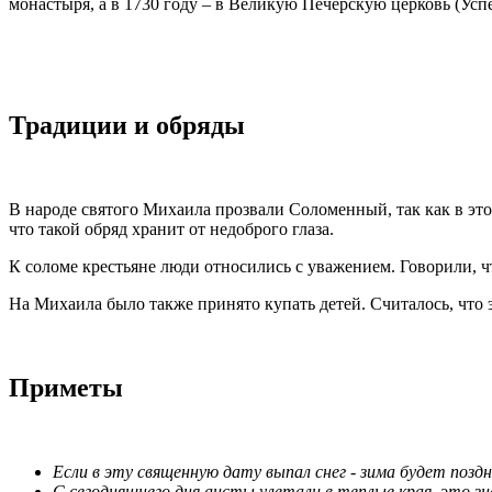
монастыря, а в 1730 году – в Великую Печерскую церковь (Усп
Традиции и обряды
В народе святого Михаила прозвали Соломенный, так как в эт
что такой обряд хранит от недоброго глаза.
К соломе крестьяне люди относились с уважением. Говорили, ч
На Михаила было также принято купать детей. Считалось, что 
Приметы
Если в эту священную дату выпал снег - зима будет поздн
С сегодняшнего дня аисты улетали в теплые края, это 