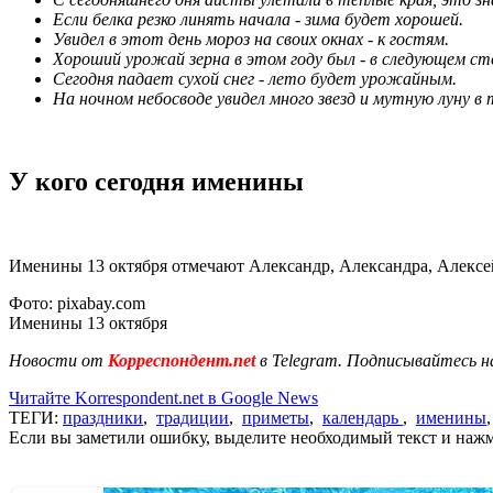
Если белка резко линять начала - зима будет хорошей.
Увидел в этот день мороз на своих окнах - к гостям.
Хороший урожай зерна в этом году был - в следующем с
Сегодня падает сухой снег - лето будет урожайным.
На ночном небосводе увидел много звезд и мутную луну в т
У кого сегодня именины
Именины 13 октября отмечают Александр, Александра, Алексей
Фото: pixabay.com
Именины 13 октября
Новости от
Корреспондент.net
в Telegram. Подписывайтесь н
Читайте Korrespondent.net в Google News
ТЕГИ:
праздники
,
традиции
,
приметы
,
календарь
,
именины
Если вы заметили ошибку, выделите необходимый текст и нажми