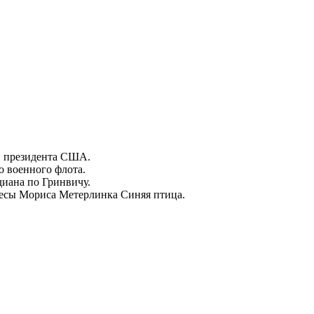
ии президента США.
о военного флота.
диана по Гринвичу.
ьесы Мориса Метерлинка Синяя птица.