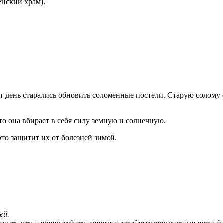
енский храм).
от день старались обновить соломенные постели. Старую солому
то она вбирает в себя силу земную и солнечную.
это защитит их от болезней зимой.
ей.
значит, что стоит ждать мороза и приближения зимнего периода