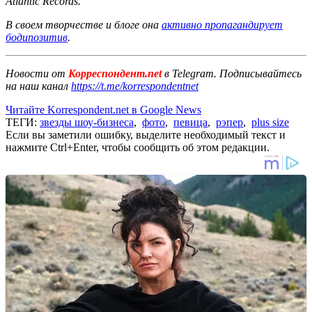
Atlantic Records.
В своем творчестве и блоге она
активно пропагандирует
бодипозитив
.
Новости от
Корреспондент.net
в Telegram. Подписывайтесь
на наш канал
https://t.me/korrespondentnet
Читайте Korrespondent.net в Google News
ТЕГИ:
звезды шоу-бизнеса
,
фото
,
певица
,
рэпер
,
plus size
Если вы заметили ошибку, выделите необходимый текст и
нажмите Ctrl+Enter, чтобы сообщить об этом редакции.