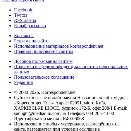
Facebook
Twitter
RSS-ленты
E-mail рассылка
Контакты
Реклама на сайте
Использование материалов korrespondent.net
Правила пользования сайтом
Договор пользования сайтом
Политика в сфере конфиденциальности и персональных
данных
Пользовательское соглашение
Редакция
© 2000-2026, Korrespondent.net
Субъект в сфере онлайн-медиа Название онлайн-медиа -
«КореспонденТ.net» Адрес: 02091, місто Київ,
ХАРКІВСЬКЕ ШОСЕ, будинок 172-Б, офіс 208/1 E-mail:
sunlight@mediadim.com.ua
Телефон: 044-205-43-00
Идентификатор медиа - R40-06068
Использование любых материалов, размещённых на
сайте, разрешается при условии ссылки на