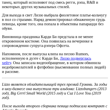
танец, который исполняют под смесь регги, рэпа, R&B и
некоторых других музыкальных стилей.
Для выхода в свет Лиззо выбрала фиолетовое платье-кольчугу
в пол со стразами. Наряд демонстрировал обнаженную грудь
певицы, кроме того, она попала в объективы папарацци без
обуви.
Виновница праздника Карди Би предстала в не менее
откровенном костюме. Она появилась на вечеринке в
сопровождении супруга-рэпера Офсета.
Напомним, после выпуска клипа на песню Rumors,
исполненную в дуэте с Карди Би,
Лиззо подверглась
хейту
. Она записала видеообращение, в котором обвинила
недоброжелателей в фэтфобии (высмеивании полных людей)
и расизме.
Lizzo является обладательницей трех премий Грэмми. За годы
в шоу-бизнесе она выпустила три альбома: Lizzobangers (2013
год), Big Grrrl Small World (2015 год) и Cuz I Love You (2019
год).
После выхода второго сборника певица подписала контракт с